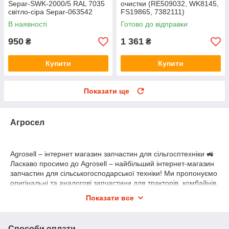
Separ-SWK-2000/5 RAL 7035
очистки (RE509032, WK8145,
світло-сіра Separ-063542
FS19865, 7382111)
В наявності
Готово до відправки
950
1 361
₴
₴
Купити
Купити
Показати ще
Агросел
Agrosell – інтернет магазин запчастин для сільгосптехніки 🚜
Ласкаво просимо до Agrosell – найбільший інтернет-магазин
запчастин для сільськогосподарської техніки! Ми пропонуємо
оригінальні та аналогові запчастини для тракторів, комбайнів,
сівалок, жниварок, обприскувачів, культиваторів, плугів, борін
Показати все
та іншої сільгосптехніки провідних світових виробників. Наш
асортимент включає тисячі найменувань деталей, необхідних
для ремонту, технічного обслуговування та модернізації
Способи оплати