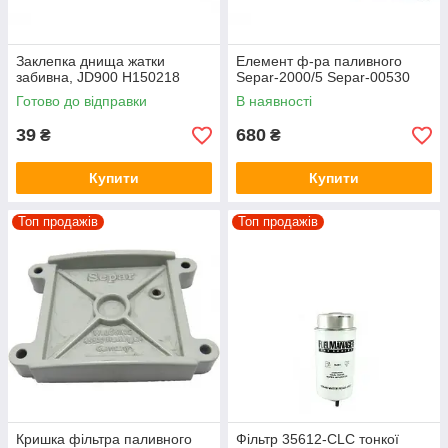
Заклепка днища жатки
Елемент ф-ра паливного
забивна, JD900 H150218
Separ-2000/5 Separ-00530
Готово до відправки
В наявності
39
680
₴
₴
Купити
Купити
Топ продажів
Топ продажів
Кришка фільтра паливного
Фільтр 35612-CLC тонкої