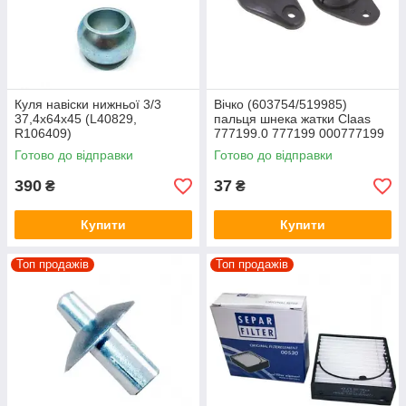
Куля навіски нижньої 3/3
Вічко (603754/519985)
37,4х64х45 (L40829,
пальця шнека жатки Claas
R106409)
777199.0 777199 000777199
Готово до відправки
Готово до відправки
390
37
₴
₴
Купити
Купити
Топ продажів
Топ продажів