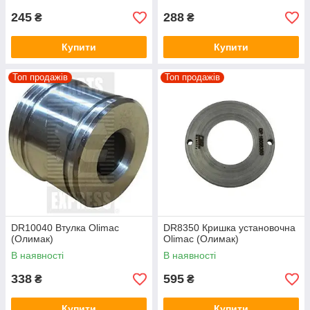
245
288
₴
₴
Купити
Купити
Топ продажів
Топ продажів
DR10040 Втулка Olimac
DR8350 Кришка установочна
(Олимак)
Olimac (Олимак)
В наявності
В наявності
338
595
₴
₴
Купити
Купити