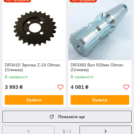
DR3410 Зірочка Z-24 Olimac
DR3360 Вал 920мм Olimac
(Олимак)
(Олимак)
В наявності
В наявності
3 993
4 081
₴
₴
Купити
Купити
Показати ще
1
/ 2