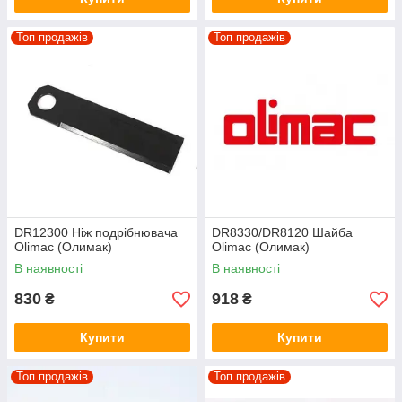
Топ продажів
Топ продажів
DR12300 Ніж подрібнювача
DR8330/DR8120 Шайба
Olimac (Олимак)
Olimac (Олимак)
В наявності
В наявності
830
918
₴
₴
Купити
Купити
Топ продажів
Топ продажів