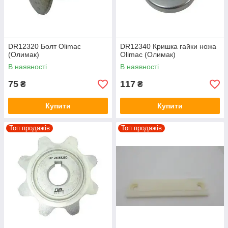
DR12320 Болт Olimac
DR12340 Кришка гайки ножа
(Олимак)
Olimac (Олимак)
В наявності
В наявності
75
117
₴
₴
Купити
Купити
Топ продажів
Топ продажів