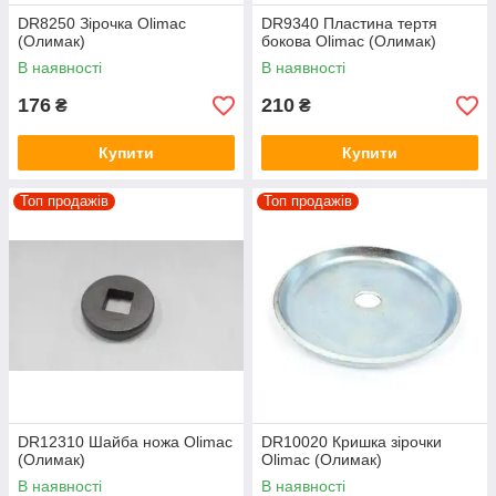
DR8250 Зірочка Olimac
DR9340 Пластина тертя
(Олимак)
бокова Olimac (Олимак)
В наявності
В наявності
176
210
₴
₴
Купити
Купити
Топ продажів
Топ продажів
DR12310 Шайба ножа Olimac
DR10020 Кришка зірочки
(Олимак)
Olimac (Олимак)
В наявності
В наявності