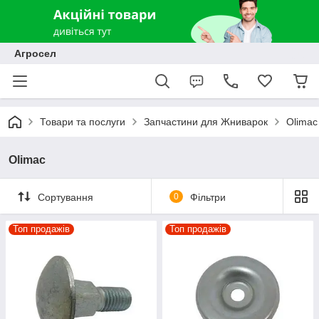
Агросел
Товари та послуги
Запчастини для Жниварок
Olimac
Olimac
Сортування
0
Фільтри
Топ продажів
Топ продажів