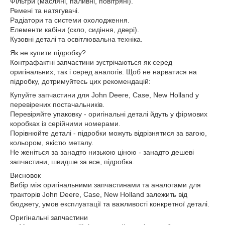
Фільтри (масляні, паливні, повітряні).
Ремені та натягувачі.
Радіатори та системи охолодження.
Елементи кабіни (скло, сидіння, двері).
Кузовні деталі та освітлювальна техніка.
Як не купити підробку?
Контрафактні запчастини зустрічаються як серед
оригінальних, так і серед аналогів. Щоб не нарватися на
підробку, дотримуйтесь цих рекомендацій:
Купуйте запчастини для John Deere, Case, New Holland у
перевірених постачальників.
Перевіряйте упаковку - оригінальні деталі йдуть у фірмових
коробках із серійними номерами.
Порівнюйте деталі - підробки можуть відрізнятися за вагою,
кольором, якістю металу.
Не женіться за занадто низькою ціною - занадто дешеві
запчастини, швидше за все, підробка.
Висновок
Вибір між оригінальними запчастинами та аналогами для
тракторів John Deere, Case, New Holland залежить від
бюджету, умов експлуатації та важливості конкретної деталі.
Оригінальні запчастини