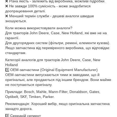
❌ Різна якість - залежить від виробника, можливі підробки.
❌ Не завжди 100% сумісність - може знадобитися
доопрацювання деталі.
❌ Менший термін служби - дешеві аналоги швидше
зношуються.
Коли можна використовувати аналоги?
Для тракторів John Deere, Case, New Holland, які вже не на
гарантії.
Для другорядних систем (фільтри, ремені, елементи кузова).
Якщо запчастина від перевіреного виробника, що відповідає
стандартам.
Категорії аналогів для тракторів John Deere, Case, New
Holland
1️⃣ OEM-запчастини (Original Equipment Manufacturer)
OEM-запчастини випускаються тими ж заводами, що й
оригінальні, але продаються під іншим брендом. Вони майже
не поступаються оригіналу.
Приклади: Bosch, Mahle, Mann-Filter, Donaldson, Gates,
Optibelt, SKF, Timken, Parker.
Рекомендація: Хороший вибір, якщо оригінальна запчастина
занадто дорога.
2️⃣ Середній сегмент