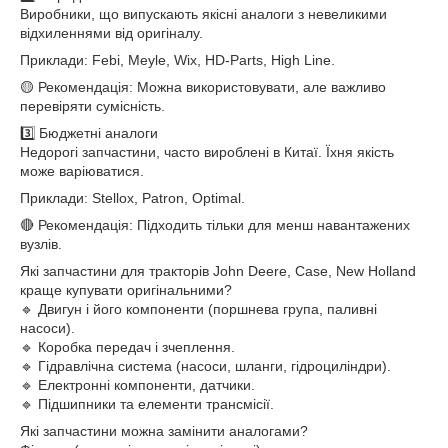
Виробники, що випускають якісні аналоги з невеликими
відхиленнями від оригіналу.
Приклади: Febi, Meyle, Wix, HD-Parts, High Line.
🟡 Рекомендація: Можна використовувати, але важливо
перевіряти сумісність.
3️⃣ Бюджетні аналоги
Недорогі запчастини, часто вироблені в Китаї. Їхня якість
може варіюватися.
Приклади: Stellox, Patron, Optimal.
🔴 Рекомендація: Підходить тільки для менш навантажених
вузлів.
Які запчастини для тракторів John Deere, Case, New Holland
краще купувати оригінальними?
🔹 Двигун і його компоненти (поршнева група, паливні
насоси).
🔹 Коробка передач і зчеплення.
🔹 Гідравлічна система (насоси, шланги, гідроциліндри).
🔹 Електронні компоненти, датчики.
🔹 Підшипники та елементи трансмісії.
Які запчастини можна замінити аналогами?