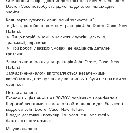
Обмежений вибір - деякі моделі тракторів New Holland, John
Deere і Case потребують рідкісних деталей, які складно
знайти.
Коли варто купувати оригінальні запчастини?
🔹 Для гарантійного ремонту тракторів John Deere, Case, New
Holland.
🔹 Якщо потрібна заміна ключових вузлів - двигуна,
трансмісії, гідравліки.
🔹 При роботі у важких умовах, де надійність деталей
критична.
Запчастини-аналоги для тракторів John Deere, Case, New
Holland
Запчастини-аналоги виготовляються незалежними
виробниками, але при цьому вони можуть бути не гіршими за
оригінал.
Плюси аналогів:
Економія - ціна нижча на 30-70% порівняно з оригіналом.
Широкий асортимент - можна знайти аналоги для більшості
моделей John Deere, Case, New Holland.
Швидка доставка - популярні аналоги є в наявності у
багатьох постачальників.
Мінуси аналогів: