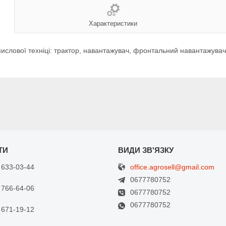
Характеристики
ислової техніці: трактор, навантажувач, фронтальний навантажувач
office.agrosell@gmail.com
 633-03-44
0677780752
 766-64-06
0677780752
0677780752
 671-19-12