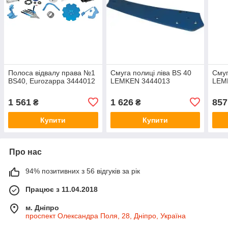
Полоса відвалу права №1
Смуга полиці ліва BS 40
Смуг
BS40, Eurozappa 3444012
LEMKEN 3444013
LEM
1 561
1 626
857
₴
₴
Купити
Купити
Про нас
94% позитивних з 56 відгуків за рік
Працює з 11.04.2018
м. Дніпро
проспект Олександра Поля, 28, Дніпро, Україна