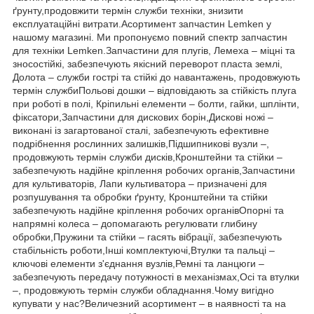
ґрунту,продовжити термін служби техніки, знизити
експлуатаційні витрати.Асортимент запчастин Lemken у
нашому магазині. Ми пропонуємо повний спектр запчастин
для техніки Lemken.Запчастини для плугів, Лемеха – міцні та
зносостійкі, забезпечують якісний переворот пласта землі,
Долота – служби гострі та стійкі до навантажень, продовжують
термін службиПольові дошки – відповідають за стійкість плуга
при роботі в полі, Кріпильні елементи – болти, гайки, шплінти,
фіксатори,Запчастини для дискових борін,Дискові ножі –
виконані із загартованої сталі, забезпечують ефективне
подрібнення рослинних залишків,Підшипникові вузли –,
продовжують термін служби дисків,Кронштейни та стійки –
забезпечують надійне кріплення робочих органів,Запчастини
для культиваторів, Лапи культиватора – призначені для
розпушування та обробки ґрунту, Кронштейни та стійки
забезпечують надійне кріплення робочих органівОпорні та
напрямні колеса – допомагають регулювати глибину
обробки,Пружини та стійки – гасять вібрації, забезпечують
стабільність роботи,Інші комплектуючі,Втулки та пальці –
ключові елементи з'єднання вузлів,Ремні та ланцюги –
забезпечують передачу потужності в механізмах,Осі та втулки
–, продовжують термін служби обладнання.Чому вигідно
купувати у нас?Величезний асортимент – в наявності та на