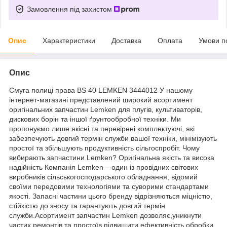
Замовлення під захистом
Опис
Характеристики
Доставка
Оплата
Умови п
Опис
Смуга полиці права BS 40 LEMKEN 3444012 У нашому
інтернет-магазині представлений широкий асортимент
оригінальних запчастин Lemken для плугів, культиваторів,
дискових борін та іншої ґрунтообробної техніки. Ми
пропонуємо лише якісні та перевірені комплектуючі, які
забезпечують довгий термін служби вашої техніки, мінімізують
простої та збільшують продуктивність сільгоспробіт. Чому
вибирають запчастини Lemken? Оригінальна якість та висока
надійність Компанія Lemken – один із провідних світових
виробників сільськогосподарського обладнання, відомий
своїми передовими технологіями та суворими стандартами
якості. Запасні частини цього бренду відрізняються міцністю,
стійкістю до зносу та гарантують довгий термін
служби.Асортимент запчастин Lemken дозволяє,уникнути
частих ремонтів та простоїв,підвищити ефективність обробки