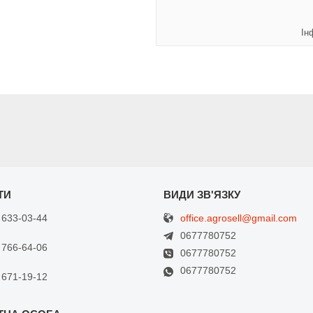
Ін
office.agrosell@gmail.com
 633-03-44
0677780752
 766-64-06
0677780752
0677780752
 671-19-12