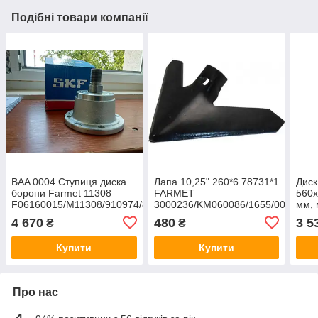
Подібні товари компанії
BAA 0004 Ступиця диска
Лапа 10,25" 260*6 78731*1
Диск
борони Farmet 11308
FARMET
560х
F06160015/M11308/910974/8853.H4
3000236/KM060086/1655/00-
мм, 
454/15072-CA
4 670
480
3 5
₴
₴
Купити
Купити
Про нас