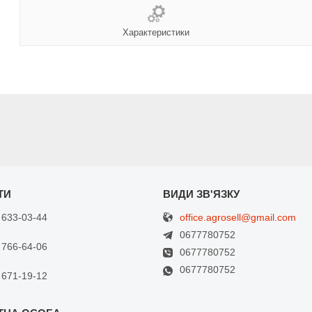
Характеристики
office.agrosell@gmail.com
 633-03-44
0677780752
 766-64-06
0677780752
0677780752
 671-19-12