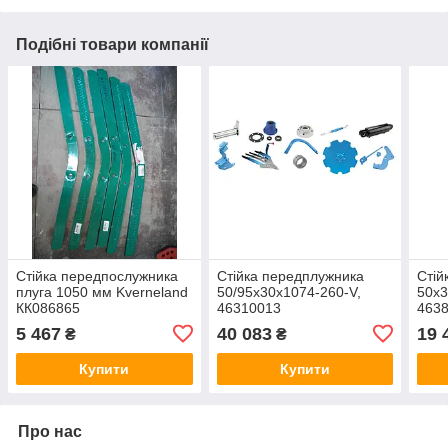
Подібні товари компанії
Стійка передпослужника
Стійка передплужника
Стій
плуга 1050 мм Kverneland
50/95x30x1074-260-V,
50x3
КК086865
46310013
463
5 467
40 083
19 
₴
₴
Купити
Купити
Про нас