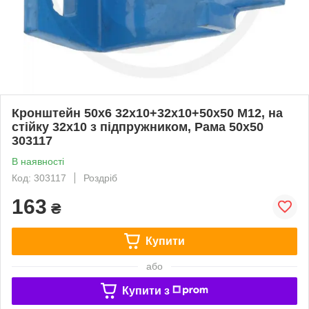
Кронштейн 50х6 32х10+32х10+50х50 М12, на
стійку 32х10 з підпружником, Рама 50х50
303117
В наявності
Код: 303117
Роздріб
163
₴
Купити
або
Купити з