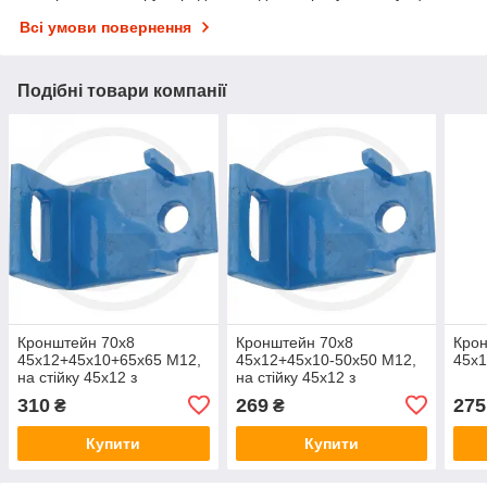
Всі умови повернення
Подібні товари компанії
Кронштейн 70х8
Кронштейн 70х8
Кро
45х12+45х10+65х65 М12,
45х12+45х10-50х50 М12,
45х
на стійку 45х12 з
на стійку 45х12 з
підпружником. Рама
підпружником. Рама
310
269
275
₴
₴
65х65 303903
50х50 303603
Купити
Купити