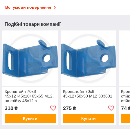
Всі умови повернення
Подібні товари компанії
Кронштейн 70х8
Кронштейн 70х8
Крон
45х12+45х10+65х65 М12,
45х12+50х50 М12 303601
стій
на стійку 45х12 з
стій
підпружником. Рама
Lem
310
275
74
₴
₴
65х65 303903
Купити
Купити