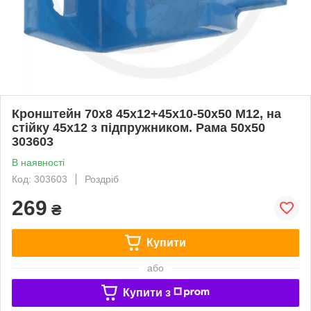
Кронштейн 70х8 45х12+45х10-50х50 М12, на
стійку 45х12 з підпружником. Рама 50х50
303603
В наявності
Код: 303603
Роздріб
269
₴
Купити
або
Купити з