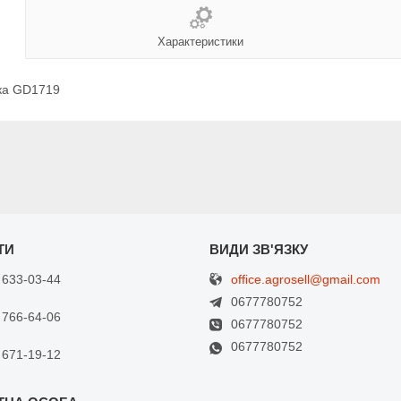
Характеристики
лка GD1719
office.agrosell@gmail.com
 633-03-44
0677780752
 766-64-06
0677780752
0677780752
 671-19-12