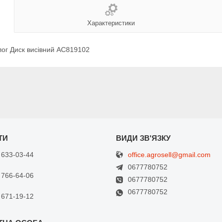
Характеристики
лог Диск висівний AC819102
office.agrosell@gmail.com
 633-03-44
0677780752
 766-64-06
0677780752
0677780752
 671-19-12