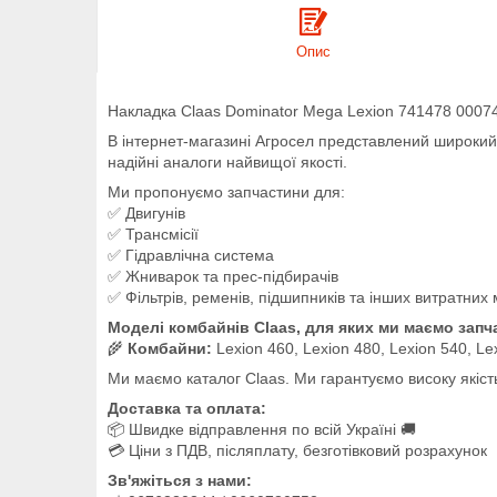
Опис
Накладка Claas Dominator Mega Lexion 741478 0007
В інтернет-магазині Агросел представлений широкий а
надійні аналоги найвищої якості.
Ми пропонуємо запчастини для:
✅ Двигунів
✅ Трансмісії
✅ Гідравлічна система
✅ Жниварок та прес-підбирачів
✅ Фільтрів, ременів, підшипників та інших витратних 
Моделі комбайнів Claas, для яких ми маємо запч
🌾
Комбайни:
Lexion 460, Lexion 480, Lexion 540, L
Ми маємо каталог Claas. Ми гарантуємо високу якіст
Доставка та оплата:
📦 Швидке відправлення по всій Україні 🚚
💳 Ціни з ПДВ, післяплату, безготівковий розрахунок
Зв'яжіться з нами: