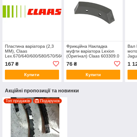
Пластина варіатора (2,3
Фрикційна Накладка
Вал 
MM), Claas
муфти варіатора Lexion
мото
Lex.670/640/600/580/570/560/540/480/460/440
(Оригінал) Claas 603309.0
Jag
629843.0 629843
603309 0006033090
MEGA
167
76
1 1
₴
₴
0006298430
0006
Купити
Купити
Акційні пропозиції та новинки
Топ продажів
Подарунок