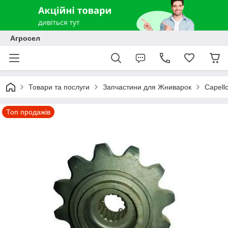
Агросел
Товари та послуги
Запчастини для Жниварок
Capell
Топ продажів