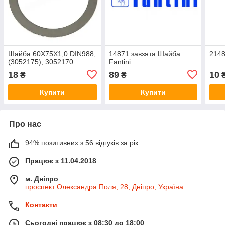
Шайба 60X75X1,0 DIN988,
14871 завзята Шайба
2148
(3052175), 3052170
Fantini
18
89
10
₴
₴
Купити
Купити
Про нас
94% позитивних з 56 відгуків за рік
Працює з 11.04.2018
м. Дніпро
проспект Олександра Поля, 28, Дніпро, Україна
Контакти
Сьогодні працює з 08:30 до 18:00