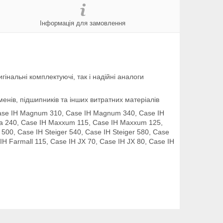
Інформація для замовлення
інальні комплектуючі, так і надійні аналоги
енів, підшипників та інших витратних матеріалів
se IH Magnum 310, Case IH Magnum 340, Case IH
a 240, Case IH Maxxum 115, Case IH Maxxum 125,
500, Case IH Steiger 540, Case IH Steiger 580, Case
 IH Farmall 115, Case IH JX 70, Case IH JX 80, Case IH