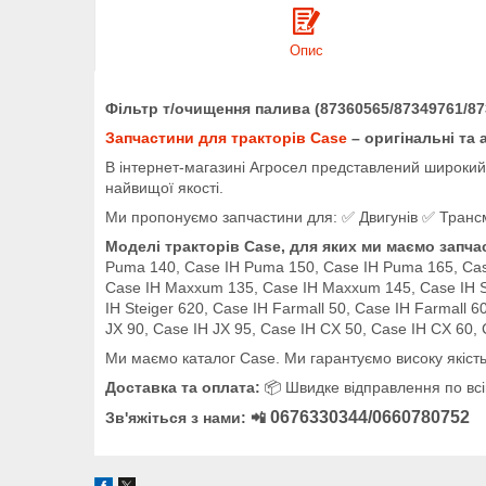
Опис
Фільтр т/очищення палива (87360565/87349761/873
Запчастини для тракторів Case
– оригінальні та 
В інтернет-магазині Агросел представлений широкий а
найвищої якості.
Ми пропонуємо запчастини для: ✅ Двигунів ✅ Трансмі
Моделі тракторів Case, для яких ми маємо запча
Puma 140, Case IH Puma 150, Case IH Puma 165, Ca
Case IH Maxxum 135, Case IH Maxxum 145, Case IH Stei
IH Steiger 620, Case IH Farmall 50, Case IH Farmall 6
JX 90, Case IH JX 95, Case IH CX 50, Case IH CX 60,
Ми маємо каталог Case. Ми гарантуємо високу якість
Доставка та оплата:
📦 Швидке відправлення по всій
0676330344/0660780752
Зв'яжіться з нами: 📲