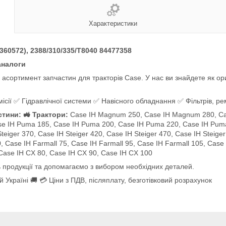
Характеристики
60572), 2388/310/335/T8040 84477358
аналоги
сортимент запчастин для тракторів Case. У нас ви знайдете як ориг
сії ✅ Гідравлічної системи ✅ Навісного обладнання ✅ Фільтрів, рем
стини: 🚜 Трактори:
Case IH Magnum 250, Case IH Magnum 280, Ca
se IH Puma 185, Case IH Puma 200, Case IH Puma 220, Case IH Pum
ger 370, Case IH Steiger 420, Case IH Steiger 470, Case IH Steiger 
0, Case IH Farmall 75, Case IH Farmall 95, Case IH Farmall 105, Case
 Case IH CX 80, Case IH CX 90, Case IH CX 100
 продукції та допомагаємо з вибором необхідних деталей.
 Україні 🚚 💳 Ціни з ПДВ, післяплату, безготівковий розрахунок