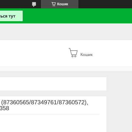
Кошик
Кошик
 (87360565/87349761/87360572),
358