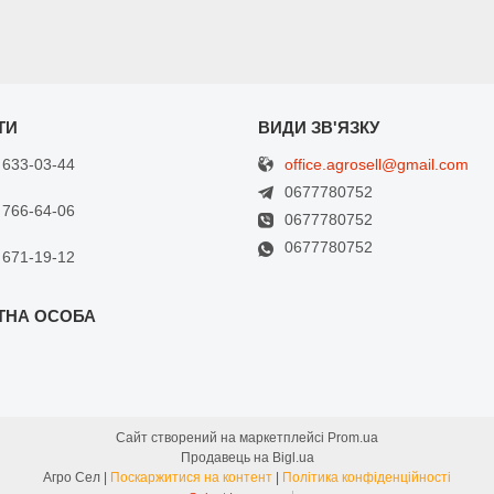
office.agrosell@gmail.com
 633-03-44
0677780752
 766-64-06
0677780752
0677780752
 671-19-12
Сайт створений на маркетплейсі
Prom.ua
Продавець на Bigl.ua
Агро Сел |
Поскаржитися на контент
|
Політика конфіденційності