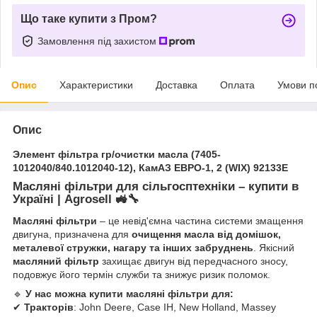
Що таке купити з Пром?
Замовлення під захистом
Опис
Характеристики
Доставка
Оплата
Умови п
Опис
Элемент фільтра гр/очистки масла (7405-
1012040/840.1012040-12), КамАЗ ЕВРО-1, 2 (WIX) 92133E
Масляні фільтри для сільгосптехніки – купити в
Україні | Agrosell
🚜🔧
Масляні фільтри
– це невід'ємна частина системи змащення
двигуна, призначена для
очищення масла від домішок,
металевої стружки, нагару та інших забруднень
. Якісний
масляний фільтр
захищає двигун від передчасного зносу,
подовжує його термін служби та знижує ризик поломок.
🔹
У нас можна купити масляні фільтри для:
✔
Тракторів
: John Deere, Case IH, New Holland, Massey