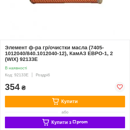
Элемент ф-ра гр/очистки масла (7405-
1012040/840.1012040-12), КамАЗ ЕВРО-1, 2
(WIX) 92133E
В наявності
Код: 92133E
Роздріб
354
₴
Купити
або
Купити з