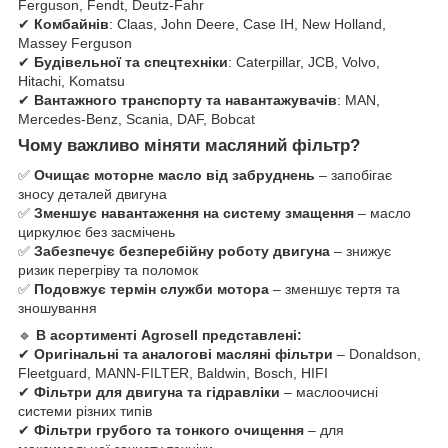
Ferguson, Fendt, Deutz-Fahr
✔
Комбайнів
: Claas, John Deere, Case IH, New Holland,
Massey Ferguson
✔
Будівельної та спецтехніки
: Caterpillar, JCB, Volvo,
Hitachi, Komatsu
✔
Вантажного транспорту та навантажувачів
: MAN,
Mercedes-Benz, Scania, DAF, Bobcat
Чому важливо міняти масляний фільтр?
✅
Очищає моторне масло від забруднень
– запобігає
зносу деталей двигуна
✅
Зменшує навантаження на систему змащення
– масло
циркулює без засмічень
✅
Забезпечує безперебійну роботу двигуна
– знижує
ризик перегріву та поломок
✅
Подовжує термін служби мотора
– зменшує тертя та
зношування
🔹
В асортименті Agrosell представлені:
✔
Оригінальні та аналогові масляні фільтри
– Donaldson,
Fleetguard, MANN-FILTER, Baldwin, Bosch, HIFI
✔
Фільтри для двигуна та гідравліки
– маслоочисні
системи різних типів
✔
Фільтри грубого та тонкого очищення
– для