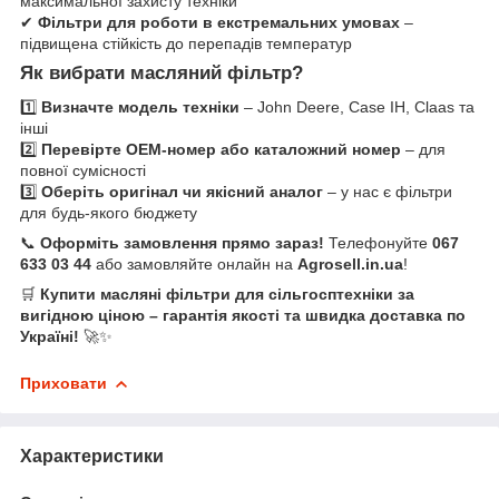
максимальної захисту техніки
✔
Фільтри для роботи в екстремальних умовах
–
підвищена стійкість до перепадів температур
Як вибрати масляний фільтр?
1️⃣
Визначте модель техніки
– John Deere, Case IH, Claas та
інші
2️⃣
Перевірте OEM-номер або каталожний номер
– для
повної сумісності
3️⃣
Оберіть оригінал чи якісний аналог
– у нас є фільтри
для будь-якого бюджету
📞
Оформіть замовлення прямо зараз!
Телефонуйте
067
633 03 44
або замовляйте онлайн на
Agrosell.in.ua
!
🛒
Купити масляні фільтри для сільгосптехніки за
вигідною ціною – гарантія якості та швидка доставка по
Україні!
🚀✨
Приховати
Характеристики