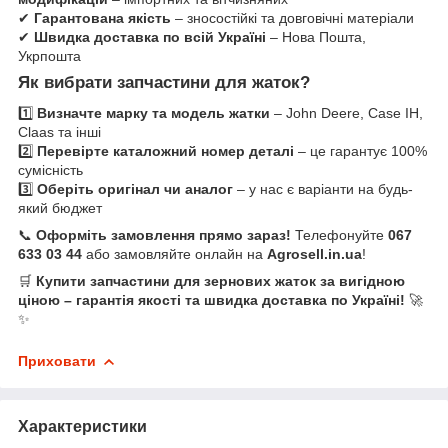
✔
Гарантована якість
– зносостійкі та довговічні матеріали
✔
Швидка доставка по всій Україні
– Нова Пошта,
Укрпошта
Як вибрати запчастини для жаток?
1️⃣
Визначте марку та модель жатки
– John Deere, Case IH,
Claas та інші
2️⃣
Перевірте каталожний номер деталі
– це гарантує 100%
сумісність
3️⃣
Оберіть оригінал чи аналог
– у нас є варіанти на будь-
який бюджет
📞
Оформіть замовлення прямо зараз!
Телефонуйте
067
633 03 44
або замовляйте онлайн на
Agrosell.in.ua
!
🛒
Купити запчастини для зернових жаток за вигідною
ціною – гарантія якості та швидка доставка по Україні!
🚀
✨
Приховати
Характеристики