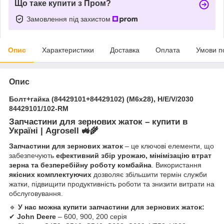
Що таке купити з Пром?
Замовлення під захистом
Опис
Характеристики
Доставка
Оплата
Умови п
Опис
Болт+гайка (84429101+84429102) (М6х28), H/E/V/2030
84429101/102-RM
Запчастини для зернових жаток – купити в
Україні | Agrosell
🚜🌾
Запчастини для зернових жаток
– це ключові елементи, що
забезпечують
ефективний збір урожаю, мінімізацію втрат
зерна та безперебійну роботу комбайна
. Використання
якісних комплектуючих
дозволяє збільшити термін служби
жатки, підвищити продуктивність роботи та знизити витрати на
обслуговування.
🔹
У нас можна купити запчастини для зернових жаток:
✔
John Deere
– 600, 900, 200 серія