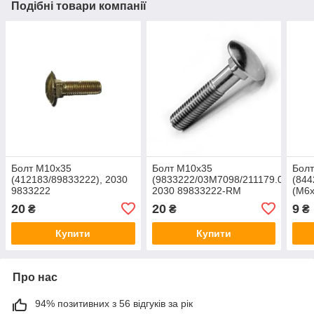
Подібні товари компанії
Болт М10х35
Болт М10х35
Болт
(412183/89833222), 2030
(9833222/03M7098/211179.0),
(844
9833222
2030 89833222-RM
(M6х
844
20
20
9
₴
₴
₴
Купити
Купити
Про нас
94% позитивних з 56 відгуків за рік