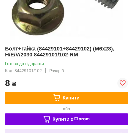
Болт+гайка (84429101+84429102) (М6х28),
H/E/V/2030 84429101/102-RM
Готово до відправки
Код: 84429101/102
Роздріб
8
₴
Купити
або
Купити з