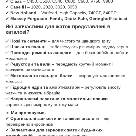
✔
Claas
– C450, C510, C540, C600, C660, V750, V900
✔
Case IH
– 1020, 2020, 3020, 3050
✔
New Holland
– Varifeed, High Capacity, 740CF, 840CD
✔
Massey Ferguson, Fendt, Deutz-Fahr, Geringhoff та інші
Які запчастини для жаток представлені в
каталозі?
✅
Ножі та сегменти
– для чистого та швидкого зрізу
✅
Шнеки та пальці
– забезпечують рівномірну подачу зерна
✅
Приводні ремені та ланцюги
– для безперебійної роботи
механізмів
✅
Редуктори та вали
– передають крутний момент і
знижують навантаження
✅
Мотовила та пальцеві балки
– покращують захоплення
колосків
✅
Гідроциліндри та амортизатори
– регулюють висоту
жатки та знижують вібрацію
✅
Направляючі пластини та молотильні планки
–
сприяють рівномірному потоку маси
🔹
Ми пропонуємо:
✔
Оригінальні запчастини та якісні аналоги
– від
перевірених виробників
✔
Запчастини для зернових жаток будь-яких
модифікацій
– імпортних та вітчизняних