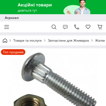
Агросел
Товари та послуги
Запчастини для Жниварок
Жатки 
Топ продажів