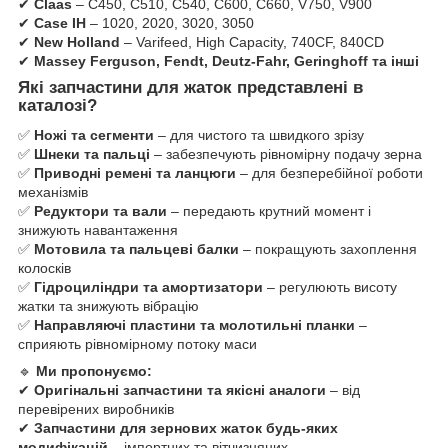
✔
Claas
– C450, C510, C540, C600, C660, V750, V900
✔
Case IH
– 1020, 2020, 3020, 3050
✔
New Holland
– Varifeed, High Capacity, 740CF, 840CD
✔
Massey Ferguson, Fendt, Deutz-Fahr, Geringhoff та інші
Які запчастини для жаток представлені в
каталозі?
✅
Ножі та сегменти
– для чистого та швидкого зрізу
✅
Шнеки та пальці
– забезпечують рівномірну подачу зерна
✅
Приводні ремені та ланцюги
– для безперебійної роботи
механізмів
✅
Редуктори та вали
– передають крутний момент і
знижують навантаження
✅
Мотовила та пальцеві балки
– покращують захоплення
колосків
✅
Гідроциліндри та амортизатори
– регулюють висоту
жатки та знижують вібрацію
✅
Направляючі пластини та молотильні планки
–
сприяють рівномірному потоку маси
🔹
Ми пропонуємо:
✔
Оригінальні запчастини та якісні аналоги
– від
перевірених виробників
✔
Запчастини для зернових жаток будь-яких
модифікацій
– імпортних та вітчизняних