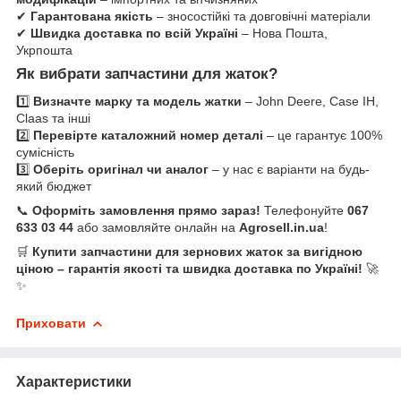
✔
Гарантована якість
– зносостійкі та довговічні матеріали
✔
Швидка доставка по всій Україні
– Нова Пошта,
Укрпошта
Як вибрати запчастини для жаток?
1️⃣
Визначте марку та модель жатки
– John Deere, Case IH,
Claas та інші
2️⃣
Перевірте каталожний номер деталі
– це гарантує 100%
сумісність
3️⃣
Оберіть оригінал чи аналог
– у нас є варіанти на будь-
який бюджет
📞
Оформіть замовлення прямо зараз!
Телефонуйте
067
633 03 44
або замовляйте онлайн на
Agrosell.in.ua
!
🛒
Купити запчастини для зернових жаток за вигідною
ціною – гарантія якості та швидка доставка по Україні!
🚀
✨
Приховати
Характеристики