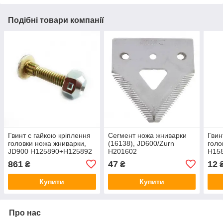
Подібні товари компанії
Гвинт c гайкою кріплення
Сегмент ножа жниварки
Гвин
головки ножа жниварки,
(16138), JD600/Zurn
голо
JD900 H125890+H125892
H201602
H15
861
47
12
₴
₴
Купити
Купити
Про нас