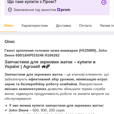
Що таке купити з Пром?
Замовлення під захистом
Опис
Характеристики
Доставка
Оплата
Умови п
Опис
Гвинт кріплення головки ножа жниварки (H125889), John
Deere 600/18AP010246 H166262
Запчастини для зернових жаток – купити в
Україні | Agrosell
🚜🌾
Запчастини для зернових жаток
– це ключові елементи, що
забезпечують
ефективний збір урожаю, мінімізацію втрат
зерна та безперебійну роботу комбайна
. Використання
якісних комплектуючих
дозволяє збільшити термін служби
жатки, підвищити продуктивність роботи та знизити витрати на
обслуговування.
🔹
У нас можна купити запчастини для зернових жаток:
✔
John Deere
– 600, 900, 200 серія