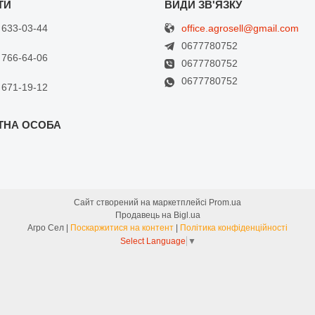
office.agrosell@gmail.com
 633-03-44
0677780752
 766-64-06
0677780752
0677780752
 671-19-12
Сайт створений на маркетплейсі
Prom.ua
Продавець на Bigl.ua
Агро Сел |
Поскаржитися на контент
|
Політика конфіденційності
Select Language
▼