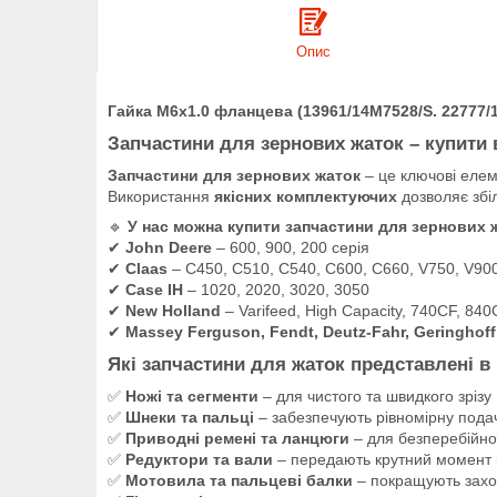
Опис
Гайка M6x1.0 фланцева (13961/14M7528/S. 22777/
Запчастини для зернових жаток – купити в 
Запчастини для зернових жаток
– це ключові еле
Використання
якісних комплектуючих
дозволяє збі
🔹
У нас можна купити запчастини для зернових 
✔
John Deere
– 600, 900, 200 серія
✔
Claas
– C450, C510, C540, C600, C660, V750, V90
✔
Case IH
– 1020, 2020, 3020, 3050
✔
New Holland
– Varifeed, High Capacity, 740CF, 84
✔
Massey Ferguson, Fendt, Deutz-Fahr, Geringhoff
Які запчастини для жаток представлені в 
✅
Ножі та сегменти
– для чистого та швидкого зрізу
✅
Шнеки та пальці
– забезпечують рівномірну пода
✅
Приводні ремені та ланцюги
– для безперебійно
✅
Редуктори та вали
– передають крутний момент 
✅
Мотовила та пальцеві балки
– покращують захо