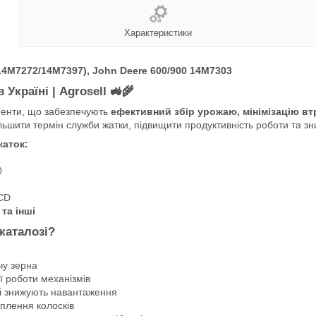
Характеристики
14M7272/14M7397), John Deere 600/900 14M7303
Україні | Agrosell
🚜🌾
менти, що забезпечують
ефективний збір урожаю, мінімізацію вт
льшити термін служби жатки, підвищити продуктивність роботи та зн
жаток:
0
0CD
 та інші
каталозі?
чу зерна
ї роботи механізмів
і знижують навантаження
плення колосків