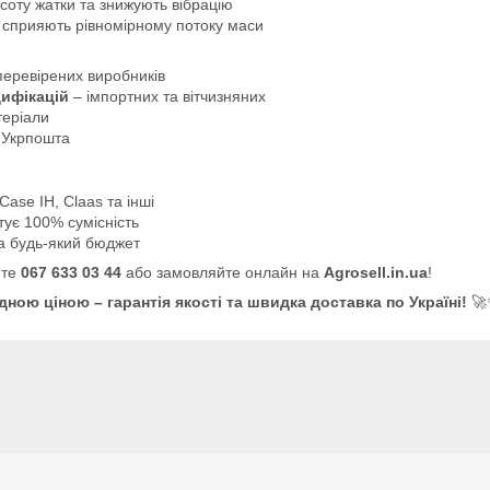
соту жатки та знижують вібрацію
 сприяють рівномірному потоку маси
перевірених виробників
дифікацій
– імпортних та вітчизняних
теріали
 Укрпошта
Case IH, Claas та інші
тує 100% сумісність
на будь-який бюджет
йте
067 633 03 44
або замовляйте онлайн на
Agrosell.in.ua
!
ною ціною – гарантія якості та швидка доставка по Україні!
🚀