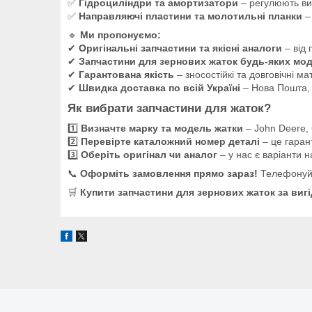
✅
Гідроциліндри та амортизатори
– регулюють ви
✅
Направляючі пластини та молотильні планки
–
🔹
Ми пропонуємо:
✔
Оригінальні запчастини та якісні аналоги
– від 
✔
Запчастини для зернових жаток будь-яких мо
✔
Гарантована якість
– зносостійкі та довговічні ма
✔
Швидка доставка по всій Україні
– Нова Пошта,
Як вибрати запчастини для жаток?
1️⃣
Визначте марку та модель жатки
– John Deere, 
2️⃣
Перевірте каталожний номер деталі
– це гаран
3️⃣
Оберіть оригінал чи аналог
– у нас є варіанти 
📞
Оформіть замовлення прямо зараз!
Телефону
🛒
Купити запчастини для зернових жаток за вигід