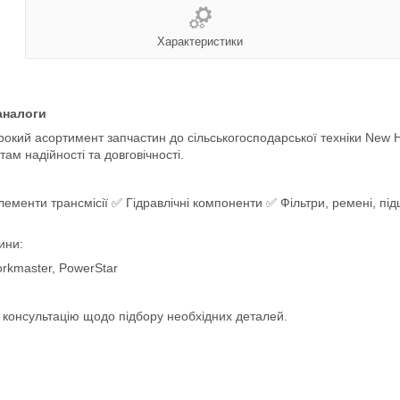
Характеристики
аналоги
окий асортимент запчастин до сільськогосподарської техніки New H
там надійності та довговічності.
лементи трансмісії ✅ Гідравлічні компоненти ✅ Фільтри, ремені, п
ини:
orkmaster, PowerStar
у консультацію щодо підбору необхідних деталей.