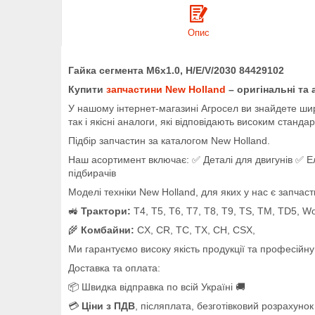
Опис
Гайка сегмента M6x1.0, H/E/V/2030 84429102
Купити
запчастини New Holland
– оригінальні та 
У нашому інтернет-магазині Агросел ви знайдете шир
так і якісні аналоги, які відповідають високим стандар
Підбір запчастин за каталогом New Holland.
Наш асортимент включає: ✅ Деталі для двигунів ✅ Е
підбирачів
Моделі техніки New Holland, для яких у нас є запчаст
🚜
Трактори:
T4, T5, T6, T7, T8, T9, TS, TM, TD5, W
🌾
Комбайни:
CX, CR, TC, TX, CH, CSX,
Ми гарантуємо високу якість продукції та професійн
Доставка та оплата:
📦 Швидка відправка по всій Україні 🚚
💳
Ціни з ПДВ
, післяплата, безготівковий розрахунок