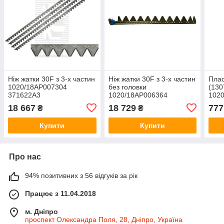
Ніж жатки 30F з 3-х частин
Ніж жатки 30F з 3-х частин
Плас
1020/18AP007304
без головки
(130
371622A3
1020/18AP006364
102
371622A3
18 667
18 729
777
₴
₴
Купити
Купити
Про нас
94% позитивних з 56 відгуків за рік
Працює з 11.04.2018
м. Дніпро
проспект Олександра Поля, 28, Дніпро, Україна