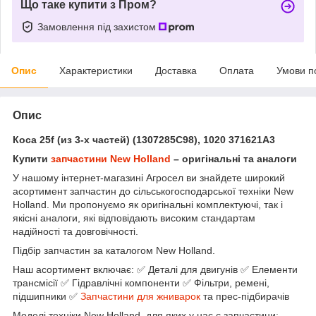
Що таке купити з Пром?
Замовлення під захистом
Опис
Характеристики
Доставка
Оплата
Умови п
Опис
Коса 25f (из 3-х частей) (1307285C98), 1020 371621A3
Купити
запчастини New Holland
– оригінальні та аналоги
У нашому інтернет-магазині Агросел ви знайдете широкий
асортимент запчастин до сільськогосподарської техніки New
Holland. Ми пропонуємо як оригінальні комплектуючі, так і
якісні аналоги, які відповідають високим стандартам
надійності та довговічності.
Підбір запчастин за каталогом New Holland.
Наш асортимент включає: ✅ Деталі для двигунів ✅ Елементи
трансмісії ✅ Гідравлічні компоненти ✅ Фільтри, ремені,
підшипники ✅
Запчастини для жниварок
та прес-підбирачів
Моделі техніки New Holland, для яких у нас є запчастини: