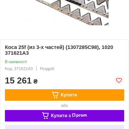
Коса 25f (из 3-х частей) (1307285C98), 1020
371621A3
В наявності
Код: 371621A3
Роздріб
15 261
₴
Купити
або
Купити з