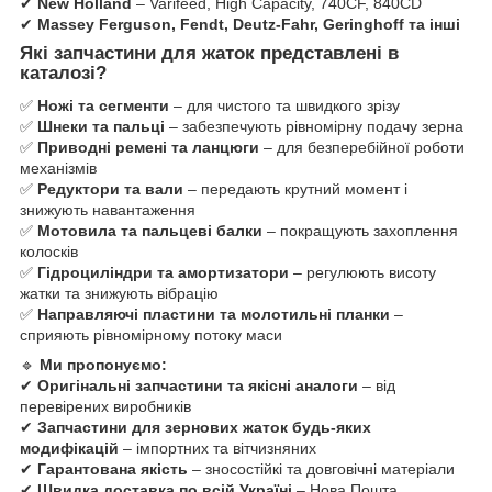
✔
New Holland
– Varifeed, High Capacity, 740CF, 840CD
✔
Massey Ferguson, Fendt, Deutz-Fahr, Geringhoff та інші
Які запчастини для жаток представлені в
каталозі?
✅
Ножі та сегменти
– для чистого та швидкого зрізу
✅
Шнеки та пальці
– забезпечують рівномірну подачу зерна
✅
Приводні ремені та ланцюги
– для безперебійної роботи
механізмів
✅
Редуктори та вали
– передають крутний момент і
знижують навантаження
✅
Мотовила та пальцеві балки
– покращують захоплення
колосків
✅
Гідроциліндри та амортизатори
– регулюють висоту
жатки та знижують вібрацію
✅
Направляючі пластини та молотильні планки
–
сприяють рівномірному потоку маси
🔹
Ми пропонуємо:
✔
Оригінальні запчастини та якісні аналоги
– від
перевірених виробників
✔
Запчастини для зернових жаток будь-яких
модифікацій
– імпортних та вітчизняних
✔
Гарантована якість
– зносостійкі та довговічні матеріали
✔
Швидка доставка по всій Україні
– Нова Пошта,