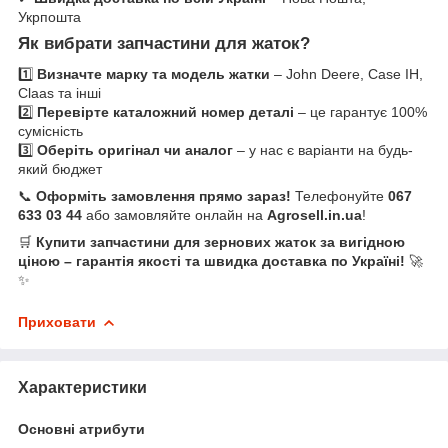
Укрпошта
Як вибрати запчастини для жаток?
1️⃣
Визначте марку та модель жатки
– John Deere, Case IH,
Claas та інші
2️⃣
Перевірте каталожний номер деталі
– це гарантує 100%
сумісність
3️⃣
Оберіть оригінал чи аналог
– у нас є варіанти на будь-
який бюджет
📞
Оформіть замовлення прямо зараз!
Телефонуйте
067
633 03 44
або замовляйте онлайн на
Agrosell.in.ua
!
🛒
Купити запчастини для зернових жаток за вигідною
ціною – гарантія якості та швидка доставка по Україні!
🚀
✨
Приховати
Характеристики
Основні атрибути