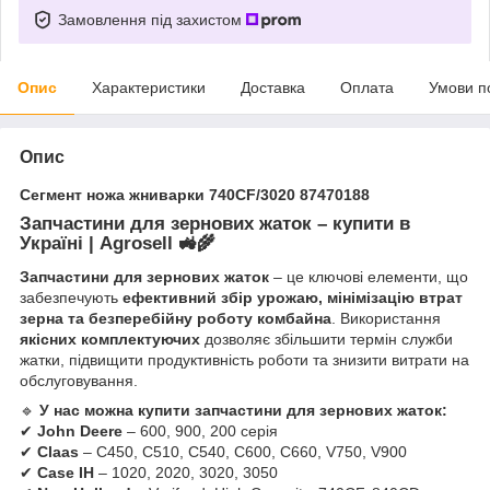
Замовлення під захистом
Опис
Характеристики
Доставка
Оплата
Умови п
Опис
Сегмент ножа жниварки 740CF/3020 87470188
Запчастини для зернових жаток – купити в
Україні | Agrosell
🚜🌾
Запчастини для зернових жаток
– це ключові елементи, що
забезпечують
ефективний збір урожаю, мінімізацію втрат
зерна та безперебійну роботу комбайна
. Використання
якісних комплектуючих
дозволяє збільшити термін служби
жатки, підвищити продуктивність роботи та знизити витрати на
обслуговування.
🔹
У нас можна купити запчастини для зернових жаток:
✔
John Deere
– 600, 900, 200 серія
✔
Claas
– C450, C510, C540, C600, C660, V750, V900
✔
Case IH
– 1020, 2020, 3020, 3050