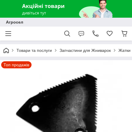
Агросел
Товари та послуги
Запчастини для Жниварок
Жатки 
Топ продажів