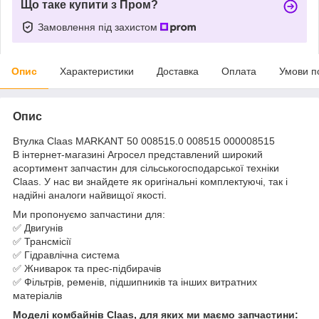
Що таке купити з Пром?
Замовлення під захистом
Опис
Характеристики
Доставка
Оплата
Умови п
Опис
Втулка Claas MARKANT 50 008515.0 008515 000008515
В інтернет-магазині Агросел представлений широкий
асортимент запчастин для сільськогосподарської техніки
Claas. У нас ви знайдете як оригінальні комплектуючі, так і
надійні аналоги найвищої якості.
Ми пропонуємо запчастини для:
✅ Двигунів
✅ Трансмісії
✅ Гідравлічна система
✅ Жниварок та прес-підбирачів
✅ Фільтрів, ременів, підшипників та інших витратних
матеріалів
Моделі комбайнів Claas, для яких ми маємо запчастини: