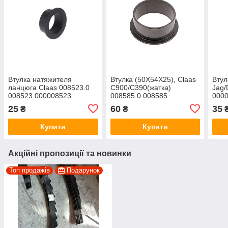
Втулка натяжителя
Втулка (50X54X25), Claas
Втул
ланцюга Claas 008523.0
C900/C390(жатка)
Jag/
008523 000008523
008585.0 008585
000
000008585
25
60
35
₴
₴
Купити
Купити
Акційні пропозиції та новинки
Топ продажів
Подарунок