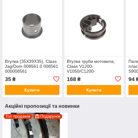
Втулка (35X39X35), Claas
Втулка труби мотовила,
Пале
Jag/Dom 008561.0 008561
Claas V1200-
плас
000008561
V1050/C1200-
S900
C1050(жатка) 359912.3
3526
35
168
94
₴
₴
359912 000359912
000
Купити
Купити
Акційні пропозиції та новинки
Топ продажів
Подарунок