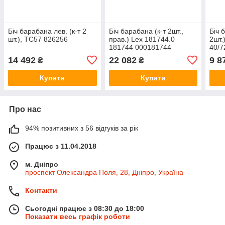
Біч барабана лев. (к-т 2
Біч барабана (к-т 2шт.,
Біч 
шт.), TC57 826256
прав.) Lex 181744.0
2шт.
181744 000181744
40/7
14 492
22 082
9 8
₴
₴
Купити
Купити
Про нас
94% позитивних з 56 відгуків за рік
Працює з 11.04.2018
м. Дніпро
проспект Олександра Поля, 28, Дніпро, Україна
Контакти
Сьогодні працює з 08:30 до 18:00
Показати весь графік роботи