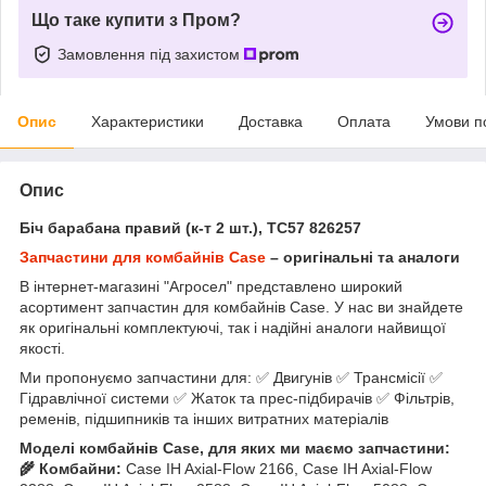
Що таке купити з Пром?
Замовлення під захистом
Опис
Характеристики
Доставка
Оплата
Умови п
Опис
Біч барабана правий (к-т 2 шт.), TC57 826257
Запчастини для комбайнів Case
– оригінальні та аналоги
В інтернет-магазині "Агросел" представлено широкий
асортимент запчастин для комбайнів Case. У нас ви знайдете
як оригінальні комплектуючі, так і надійні аналоги найвищої
якості.
Ми пропонуємо запчастини для: ✅ Двигунів ✅ Трансмісії ✅
Гідравлічної системи ✅ Жаток та прес-підбирачів ✅ Фільтрів,
ременів, підшипників та інших витратних матеріалів
Моделі комбайнів Case, для яких ми маємо запчастини:
🌾 Комбайни:
Case IH Axial-Flow 2166, Case IH Axial-Flow