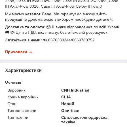
2388, Case IH Axial-Flow 2588, Case IH Axial-Flow 5088, Case
IH Axial-Flow 8010, Case IH Axial-Flow Celow 8 Ilow 8
Ми маємо
каталог Case
. Ми гарантуємо високу якість
продукції та допомагаємо з вибором необхідних деталей.
Доставка та оплата
: 📦 Швидке відправлення по всій Україні
🚚 💳 Ціни з ПДВ, післяплату, безготівковий розрахунок
Зв'яжіться з нами:
📲 0676330344/0660780752
Приховати
Характеристики
Основні
Виробник
CNH Industrial
Країна виробник
США
Стан
Новий
Тип запчастини
Оригінал
Тип техніки
Сільськогосподарська
техніка