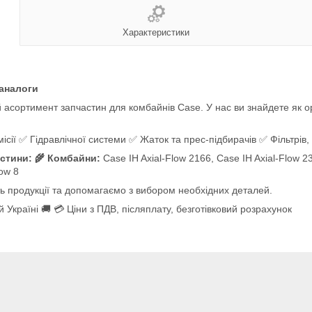
Характеристики
 аналоги
асортимент запчастин для комбайнів Case. У нас ви знайдете як ори
ії ✅ Гідравлічної системи ✅ Жаток та прес-підбирачів ✅ Фільтрів, 
стини: 🌾 Комбайни:
Case IH Axial-Flow 2166, Case IH Axial-Flow 23
low 8
ть продукції та допомагаємо з вибором необхідних деталей.
 Україні 🚚 💳 Ціни з ПДВ, післяплату, безготівковий розрахунок