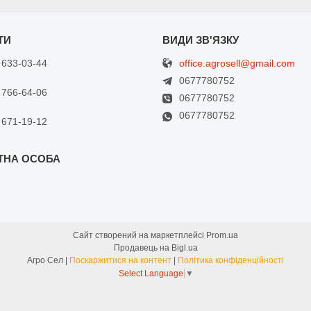
office.agrosell@gmail.com
 633-03-44
0677780752
 766-64-06
0677780752
0677780752
 671-19-12
Сайт створений на маркетплейсі
Prom.ua
Продавець на Bigl.ua
Агро Сел |
Поскаржитися на контент
|
Політика конфіденційності
Select Language
▼