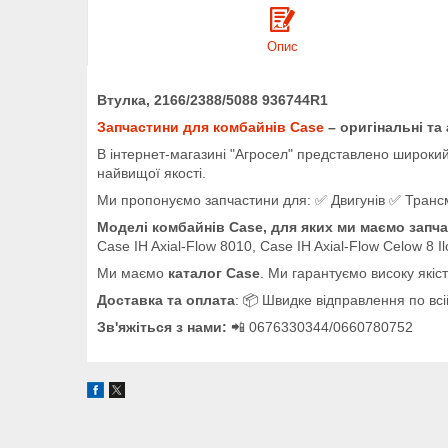
Опис
Втулка, 2166/2388/5088 936744R1
Запчастини для комбайнів Case
– оригінальні та
В інтернет-магазині "Агросел" представлено широкий 
найвищої якості.
Ми пропонуємо запчастини для: ✅ Двигунів ✅ Трансміс
Моделі комбайнів Case, для яких ми маємо запча
Case IH Axial-Flow 8010, Case IH Axial-Flow Celow 8 I
Ми маємо
каталог Case
. Ми гарантуємо високу якіс
Доставка та оплата
: 📦 Швидке відправлення по всій
Зв'яжіться з нами:
📲 0676330344/0660780752