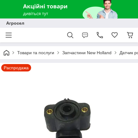
Агросел
Товари та послуги
Запчастини New Holland
Датчик р
Распродажа