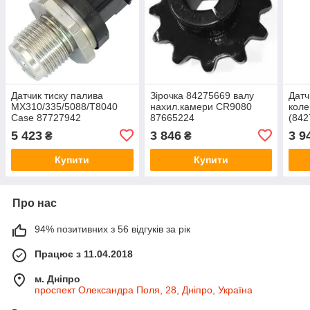
Датчик тиску палива
Зірочка 84275669 валу
Датч
MX310/335/5088/T8040
нахил.камери CR9080
коле
Case 87727942
87665224
(842
T804
5 423
3 846
3 9
₴
₴
50/M
050
Купити
Купити
Про нас
94% позитивних з 56 відгуків за рік
Працює з 11.04.2018
м. Дніпро
проспект Олександра Поля, 28, Дніпро, Україна