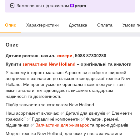
Замовлення під захистом
Опис
Характеристики
Доставка
Оплата
Умови п
Опис
Датчик розташ. нахил.
камери
, 5088 87330286
Купити
запчастини New Holland
– оригінальні та аналоги
У нашому інтернет-магазині Агросел ви знайдете широкий
асортимент запчастин до сільськогосподарської техніки New
Holland. Ми пропонуємо як оригінальні комплектуючі, так і
якісні аналоги, які відповідають високим стандартам
надійності та довговічності.
Підбір запчастин за каталогом New Holland.
Наш асортимент включає: ✅ Деталі для двигунів ✅ Елементи
трансмісії ✅ Гідравлічні компоненти ✅ Фільтри, ремені,
підшипники ✅
Запчастини для жниварок
та прес-підбирачів
Моделі техніки New Holland, для яких у нас є запчастини: