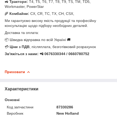
🚜
Трактори:
T4, T5, T6, T7, T8, T9, TS, TM, TD5,
Workmaster, PowerStar
🌾
Комбайни:
CX, CR, TC, TX, CH, CSX,
Ми гарантуємо високу якість продукції та професійну
консультацію щодо підбору необхідних деталей.
Доставка та оплата:
📦 Швидка відправка по всій Україні 🚚
💳
Ціни з ПДВ
, післяплата, безготівковий розрахунок
Зв'яжіться з нами: 📲 0676330344 / 0660780752
Приховати
Характеристики
Основні
Код запчастини
87330286
Виробник
New Holland