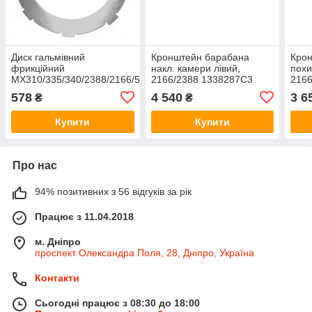
Диск гальмівний
Кронштейн барабана
Кро
фрикційний
накл. камери лівий,
похи
MX310/335/340/2388/2166/5088
2166/2388 1338287C3
2166
Case 1285974C1
578
4 540
3 6
₴
₴
Купити
Купити
Про нас
94% позитивних з 56 відгуків за рік
Працює з 11.04.2018
м. Дніпро
проспект Олександра Поля, 28, Дніпро, Україна
Контакти
Сьогодні працює з 08:30 до 18:00