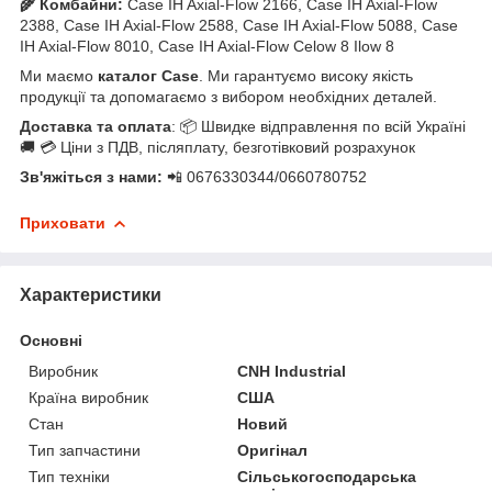
🌾 Комбайни:
Case IH Axial-Flow 2166, Case IH Axial-Flow
2388, Case IH Axial-Flow 2588, Case IH Axial-Flow 5088, Case
IH Axial-Flow 8010, Case IH Axial-Flow Celow 8 Ilow 8
Ми маємо
каталог Case
. Ми гарантуємо високу якість
продукції та допомагаємо з вибором необхідних деталей.
Доставка та оплата
: 📦 Швидке відправлення по всій Україні
🚚 💳 Ціни з ПДВ, післяплату, безготівковий розрахунок
Зв'яжіться з нами:
📲 0676330344/0660780752
Приховати
Характеристики
Основні
Виробник
CNH Industrial
Країна виробник
США
Стан
Новий
Тип запчастини
Оригінал
Тип техніки
Сільськогосподарська