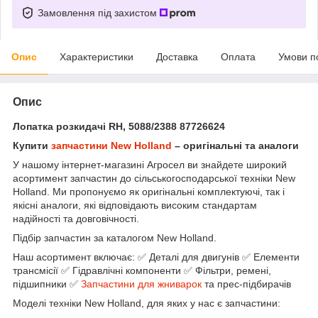
Замовлення під захистом
Опис
Характеристики
Доставка
Оплата
Умови п
Опис
Лопатка розкидачі RH, 5088/2388 87726624
Купити
запчастини New Holland
– оригінальні та аналоги
У нашому інтернет-магазині Агросел ви знайдете широкий
асортимент запчастин до сільськогосподарської техніки New
Holland. Ми пропонуємо як оригінальні комплектуючі, так і
якісні аналоги, які відповідають високим стандартам
надійності та довговічності.
Підбір запчастин за каталогом New Holland.
Наш асортимент включає: ✅ Деталі для двигунів ✅ Елементи
трансмісії ✅ Гідравлічні компоненти ✅ Фільтри, ремені,
підшипники ✅
Запчастини для жниварок
та прес-підбирачів
Моделі техніки New Holland, для яких у нас є запчастини: