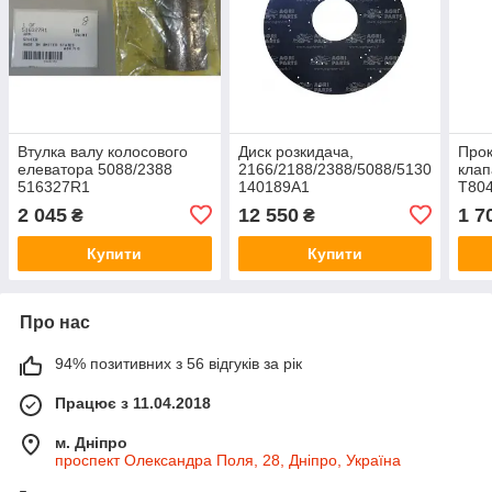
Втулка валу колосового
Диск розкидача,
Прок
елеватора 5088/2388
2166/2188/2388/5088/5130
клап
516327R1
140189A1
T804
Cas
2 045
12 550
1 7
₴
₴
Купити
Купити
Про нас
94% позитивних з 56 відгуків за рік
Працює з 11.04.2018
м. Дніпро
проспект Олександра Поля, 28, Дніпро, Україна