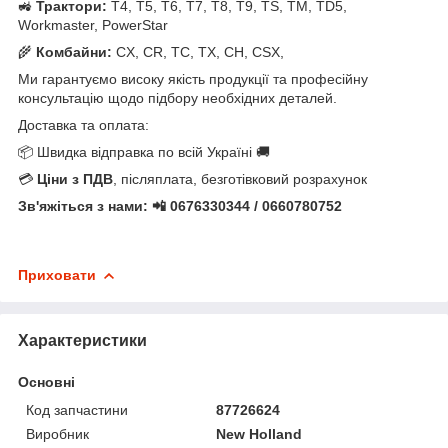
🚜
Трактори:
T4, T5, T6, T7, T8, T9, TS, TM, TD5,
Workmaster, PowerStar
🌾
Комбайни:
CX, CR, TC, TX, CH, CSX,
Ми гарантуємо високу якість продукції та професійну
консультацію щодо підбору необхідних деталей.
Доставка та оплата:
📦 Швидка відправка по всій Україні 🚚
💳
Ціни з ПДВ
, післяплата, безготівковий розрахунок
Зв'яжіться з нами: 📲 0676330344 / 0660780752
Приховати
Характеристики
Основні
Код запчастини
87726624
Виробник
New Holland