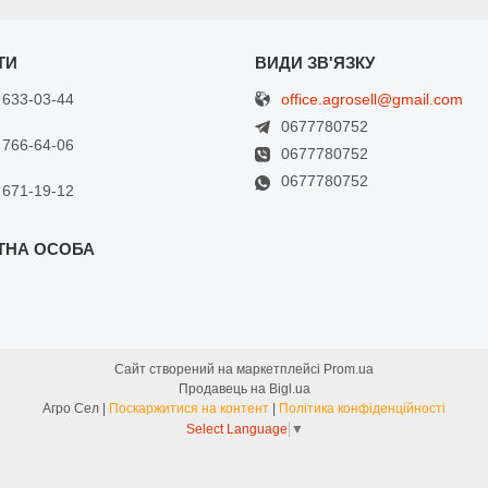
office.agrosell@gmail.com
 633-03-44
0677780752
 766-64-06
0677780752
0677780752
 671-19-12
Сайт створений на маркетплейсі
Prom.ua
Продавець на Bigl.ua
Агро Сел |
Поскаржитися на контент
|
Політика конфіденційності
Select Language
▼