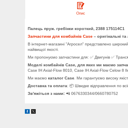
Опис
Палець пруж. гребінки короткий, 2388 175114C1
Запчастини для комбайнів Case
– оригінальні та
В інтернет-магазині "Агросел" представлено широкий 
найвищої якості.
Ми пропонуємо запчастини для: ✅ Двигунів ✅ Трансміс
Моделі комбайнів Case, для яких ми маємо запча
Case IH Axial-Flow 8010, Case IH Axial-Flow Celow 8 I
Ми маємо
каталог Case
. Ми гарантуємо високу якіс
Доставка та оплата
: 📦 Швидке відправлення по всій
Зв'яжіться з нами:
📲 0676330344/0660780752