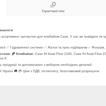
Характеристики
 аналоги
асортимент запчастин для комбайнів Case. У нас ви знайдете як ори
ії ✅ Гідравлічної системи ✅ Жаток та прес-підбирачів ✅ Фільтрів, 
стини: 🌾 Комбайни:
Case IH Axial-Flow 2166, Case IH Axial-Flow 23
low 8
ть продукції та допомагаємо з вибором необхідних деталей.
 Україні 🚚 💳 Ціни з ПДВ, післяплату, безготівковий розрахунок