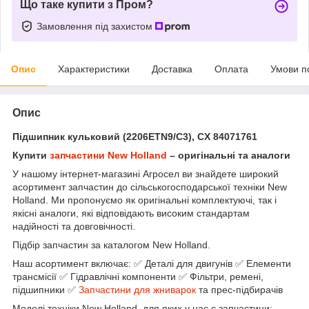
Що таке купити з Пром?
Замовлення під захистом
Опис
Характеристики
Доставка
Оплата
Умови п
Опис
Підшипник кульковий (2206ETN9/C3), CX 84071761
Купити
запчастини New Holland
– оригінальні та аналоги
У нашому інтернет-магазині Агросел ви знайдете широкий
асортимент запчастин до сільськогосподарської техніки New
Holland. Ми пропонуємо як оригінальні комплектуючі, так і
якісні аналоги, які відповідають високим стандартам
надійності та довговічності.
Підбір запчастин за каталогом New Holland.
Наш асортимент включає: ✅ Деталі для двигунів ✅ Елементи
трансмісії ✅ Гідравлічні компоненти ✅ Фільтри, ремені,
підшипники ✅
Запчастини для жниварок
та прес-підбирачів
Моделі техніки New Holland, для яких у нас є запчастини: