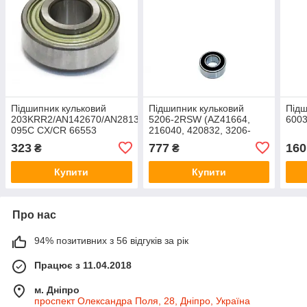
Підшипник кульковий
Підшипник кульковий
Підш
203KRR2/AN142670/AN281357/822-
5206-2RSW (AZ41664,
600
095C CX/CR 66553
216040, 420832, 3206-
2RSC3, 3206 A-
323
777
160
₴
₴
2RS1TN9/MT33)
Купити
Купити
Про нас
94% позитивних з 56 відгуків за рік
Працює з 11.04.2018
м. Дніпро
проспект Олександра Поля, 28, Дніпро, Україна