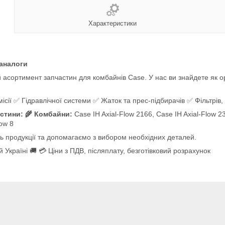
Характеристики
 аналоги
асортимент запчастин для комбайнів Case. У нас ви знайдете як ори
ії ✅ Гідравлічної системи ✅ Жаток та прес-підбирачів ✅ Фільтрів, 
стини: 🌾 Комбайни:
Case IH Axial-Flow 2166, Case IH Axial-Flow 23
low 8
ть продукції та допомагаємо з вибором необхідних деталей.
 Україні 🚚 💳 Ціни з ПДВ, післяплату, безготівковий розрахунок