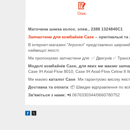
Опис
Маточина шнека колос. элев., 2388 1324840C1
Запчастини для комбайнів Case
– оригінальні та
В інтернет-магазині "Агросел" представлено широкий 
найвищої якості.
Ми пропонуємо запчастини для: ✅ Двигунів ✅ Трансміс
Моделі комбайнів Case, для яких ми маємо запча
Case IH Axial-Flow 8010, Case IH Axial-Flow Celow 8 I
Ми маємо
каталог Case
. Ми гарантуємо високу якіс
Доставка та оплата
: 📦 Швидке відправлення по всій
Зв'яжіться з нами:
📲 0676330344/0660780752