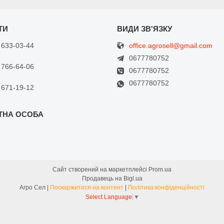
office.agrosell@gmail.com
 633-03-44
0677780752
 766-64-06
0677780752
0677780752
 671-19-12
Сайт створений на маркетплейсі
Prom.ua
Продавець на Bigl.ua
Агро Сел |
Поскаржитися на контент
|
Політика конфіденційності
Select Language
▼