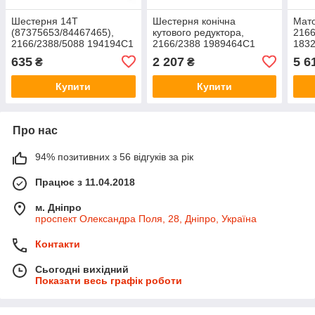
Шестерня 14T
Шестерня конічна
Мат
(87375653/84467465),
кутового редуктора,
2166
2166/2388/5088 194194C1
2166/2388 1989464C1
183
635
2 207
5 6
₴
₴
Купити
Купити
Про нас
94% позитивних з 56 відгуків за рік
Працює з 11.04.2018
м. Дніпро
проспект Олександра Поля, 28, Дніпро, Україна
Контакти
Сьогодні вихідний
Показати весь графік роботи