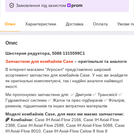
Замовлення під захистом
Опис
Характеристики
Доставка
Оплата
Умови п
Опис
Шестерня редуктора, 5088 1315599C1
Запчастини для комбайнів Case
– оригінальні та аналоги
В інтернет-магазині "Агросел" представлено широкий
асортимент запчастин для комбайнів Case. У нас ви знайдете
як оригінальні комплектуючі, так і надійні аналоги найвищої
якості.
Ми пропонуємо запчастини для: ✅ Двигунів ✅ Трансмісії ✅
Гідравлічної системи ✅ Жаток та прес-підбирачів ✅ Фільтрів,
ременів, підшипників та інших витратних матеріалів
Моделі комбайнів Case, для яких ми маємо запчастини:
🌾 Комбайни:
Case IH Axial-Flow 2166, Case IH Axial-Flow
2388, Case IH Axial-Flow 2588, Case IH Axial-Flow 5088, Case
IH Axial-Flow 8010, Case IH Axial-Flow Celow 8 Ilow 8