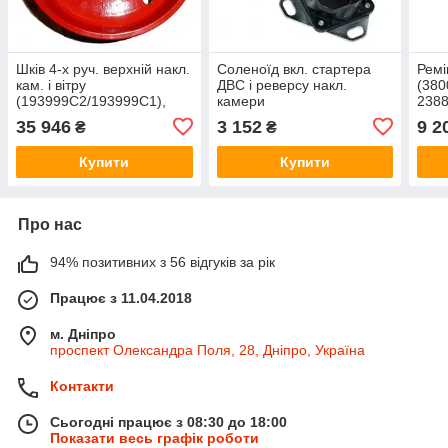
Шків 4-х руч. верхній накл.
Соленоїд вкл. стартера
Ремі
кам. і вітру
ДВС і реверсу накл.
(380
(193999C2/193999C1),
камери
238
2388 193999C3
(142341А1/A39079),
35 946
3 152
9 2
₴
₴
2388/2166/8010 178149A1
Купити
Купити
Про нас
94% позитивних з 56 відгуків за рік
Працює з 11.04.2018
м. Дніпро
проспект Олександра Поля, 28, Дніпро, Україна
Контакти
Сьогодні працює з 08:30 до 18:00
Показати весь графік роботи