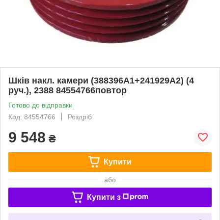
Шків накл. камери (388396A1+241929A2) (4
руч.), 2388 84554766повтор
Готово до відправки
Код: 84554766
Роздріб
9 548
₴
Купити
або
Купити з