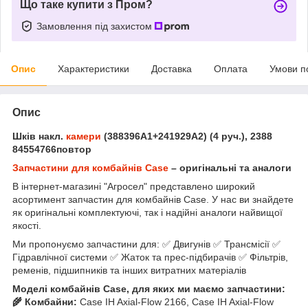
Що таке купити з Пром?
Замовлення під захистом
Опис
Характеристики
Доставка
Оплата
Умови п
Опис
Шків накл.
камери
(388396A1+241929A2) (4 руч.), 2388
84554766повтор
Запчастини для комбайнів Case
– оригінальні та аналоги
В інтернет-магазині "Агросел" представлено широкий
асортимент запчастин для комбайнів Case. У нас ви знайдете
як оригінальні комплектуючі, так і надійні аналоги найвищої
якості.
Ми пропонуємо запчастини для: ✅ Двигунів ✅ Трансмісії ✅
Гідравлічної системи ✅ Жаток та прес-підбирачів ✅ Фільтрів,
ременів, підшипників та інших витратних матеріалів
Моделі комбайнів Case, для яких ми маємо запчастини:
🌾 Комбайни:
Case IH Axial-Flow 2166, Case IH Axial-Flow