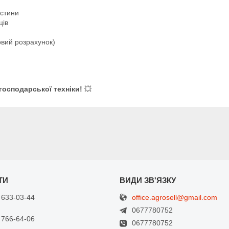
астини
ців
овий розрахунок)
господарської техніки!
💥
office.agrosell@gmail.com
 633-03-44
0677780752
 766-64-06
0677780752