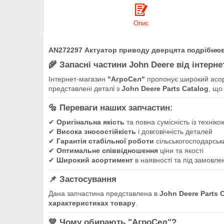
Опис
AN272297 Актуатор приводу дверцята подрібнюва
🌾
Запасні частини John Deere від інтерн
Інтернет-магазин
"АгроСел"
пропонує широкий асо
представлені деталі з
John Deere Parts Catalog
, що
🔩
Переваги наших запчастин:
✔
Оригінальна якість
та повна сумісність із технік
✔
Висока зносостійкість
і довговічність деталей
✔
Гарантія стабільної роботи
сільськогосподарськи
✔
Оптимальне співвідношення
ціни та якості
✔
Широкий асортимент
в наявності та під замовле
📌
Застосування
Дана запчастина представлена в
John Deere Parts 
характеристиках товару
.
💚
Чому обирають "АгроСел"?