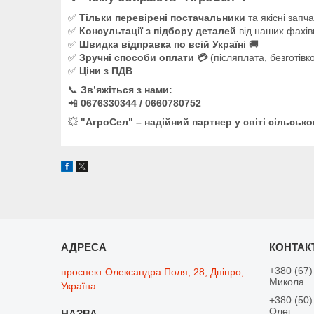
✅
Тільки перевірені постачальники
та якісні запч
✅
Консультації з підбору деталей
від наших фахів
✅
Швидка відправка по всій Україні
🚚
✅
Зручні способи оплати 💳
(післяплата, безготівк
✅
Ціни з ПДВ
📞
Зв’яжіться з нами:
📲
0676330344 / 0660780752
💥
"АгроСел" – надійний партнер у світі сільсько
+380 (67)
проспект Олександра Поля, 28, Дніпро,
Микола
Україна
+380 (50)
Олег