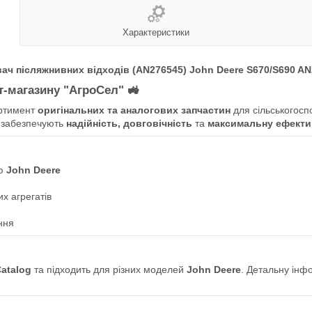
Характеристики
ч післяжнивних відходів (AN276545) John Deere S670/S690 A
ет-магазину "АгроСел"
🚜
ртимент
оригінальних та аналогових запчастин
для сільськогосп
 забезпечують
надійність, довговічність
та
максимальну ефекти
ою
John Deere
х агрегатів
ння
Catalog
та підходить для різних моделей
John Deere
. Детальну інф