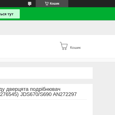
Кошик
Кошик
ду дверцята подрібнювач
N276545) JDS670/S690 AN272297