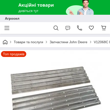
Агросел
Товари та послуги
Запчастини John Deere
V12068C Б
Топ продажів