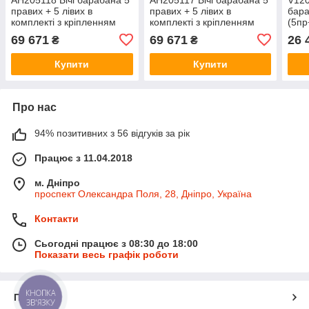
правих + 5 лівих в
правих + 5 лівих в
бар
комплекті з кріпленням
комплекті з кріпленням
(5пр
AZ58904HD
(AH139433/AH161407)
(AH
69 671
69 671
26 
₴
₴
(AH205117+AH205118 ,
JD9500 CTS AH205117
JD9
V12068) JD9500 CTS
Купити
Купити
AH205118
Про нас
94% позитивних з 56 відгуків за рік
Працює з 11.04.2018
м. Дніпро
проспект Олександра Поля, 28, Дніпро, Україна
Контакти
Сьогодні працює з 08:30 до 18:00
Показати весь графік роботи
КНОПКА
Про нас
ЗВ'ЯЗКУ