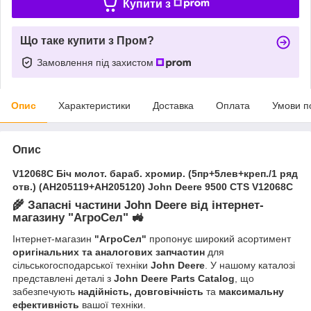
Купити з
Що таке купити з Пром?
Замовлення під захистом
Опис
Характеристики
Доставка
Оплата
Умови п
Опис
V12068C Біч молот. бараб. хромир. (5пр+5лев+креп./1 ряд
отв.) (AH205119+AH205120) John Deere 9500 CTS V12068C
🌾
Запасні частини John Deere від інтернет-
магазину "АгроСел"
🚜
Інтернет-магазин
"АгроСел"
пропонує широкий асортимент
оригінальних та аналогових запчастин
для
сільськогосподарської техніки
John Deere
. У нашому каталозі
представлені деталі з
John Deere Parts Catalog
, що
забезпечують
надійність, довговічність
та
максимальну
ефективність
вашої техніки.