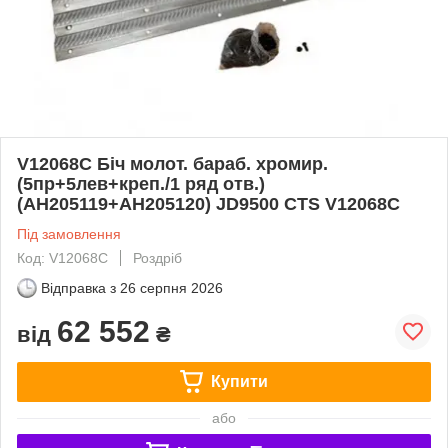
V12068C Біч молот. бараб. хромир.
(5пр+5лев+креп./1 ряд отв.)
(AH205119+AH205120) JD9500 CTS V12068C
Під замовлення
Код: V12068C
Роздріб
Відправка з
26 серпня 2026
62 552
від
₴
Купити
або