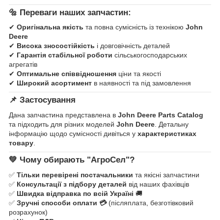
🔩
Переваги наших запчастин:
✔
Оригінальна якість
та повна сумісність із технікою
John
Deere
✔
Висока зносостійкість
і довговічність деталей
✔
Гарантія стабільної роботи
сільськогосподарських
агрегатів
✔
Оптимальне співвідношення
ціни та якості
✔
Широкий асортимент
в наявності та під замовлення
📌
Застосування
Дана запчастина представлена в
John Deere Parts Catalog
та підходить для різних моделей
John Deere
. Детальну
інформацію щодо сумісності дивіться у
характеристиках
товару
.
💚
Чому обирають "АгроСел"?
✅
Тільки перевірені постачальники
та якісні запчастини
✅
Консультації з підбору деталей
від наших фахівців
✅
Швидка відправка по всій Україні
🚚
✅
Зручні способи оплати 💳
(післяплата, безготівковий
розрахунок)