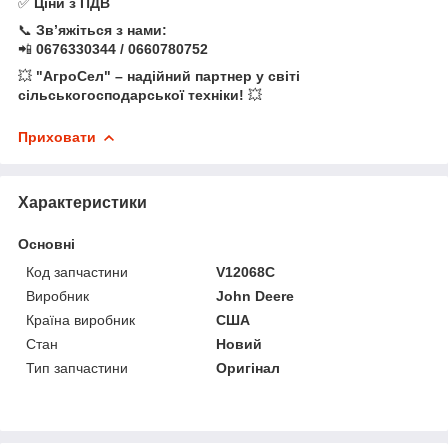
✅
Ціни з ПДВ
📞
Зв’яжіться з нами:
📲
0676330344 / 0660780752
💥
"АгроСел" – надійний партнер у світі
сільськогосподарської техніки!
💥
Приховати
Характеристики
Основні
Код запчастини
V12068C
Виробник
John Deere
Країна виробник
США
Стан
Новий
Тип запчастини
Оригінал