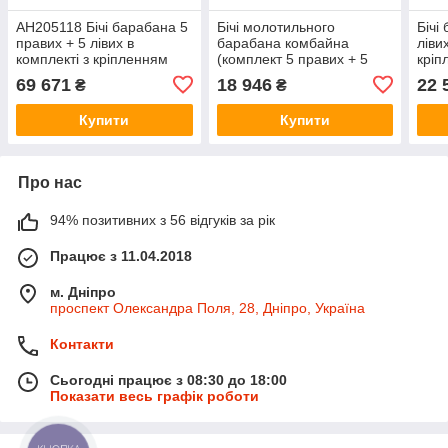
AH205118 Бічі барабана 5
Бічі молотильного
Бічі
правих + 5 лівих в
барабана комбайна
ліви
комплекті з кріпленням
(комплект 5 правих + 5
кріп
AZ58904HD
лівих з кріпленням)
(AH2
69 671
18 946
22 
₴
₴
(AH205117+AH205118 ,
AZ47216 John Deere
V120
V12068) JD9500 CTS
Купити
Купити
AH205118
Про нас
94% позитивних з 56 відгуків за рік
Працює з 11.04.2018
м. Дніпро
проспект Олександра Поля, 28, Дніпро, Україна
Контакти
Сьогодні працює з 08:30 до 18:00
Показати весь графік роботи