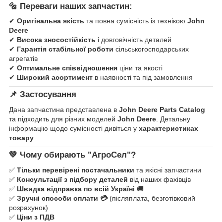
🔩
Переваги наших запчастин:
✔
Оригінальна якість
та повна сумісність із технікою
John
Deere
✔
Висока зносостійкість
і довговічність деталей
✔
Гарантія стабільної роботи
сільськогосподарських
агрегатів
✔
Оптимальне співвідношення
ціни та якості
✔
Широкий асортимент
в наявності та під замовлення
📌
Застосування
Дана запчастина представлена в
John Deere Parts Catalog
та підходить для різних моделей
John Deere
. Детальну
інформацію щодо сумісності дивіться у
характеристиках
товару
.
💚
Чому обирають "АгроСел"?
✅
Тільки перевірені постачальники
та якісні запчастини
✅
Консультації з підбору деталей
від наших фахівців
✅
Швидка відправка по всій Україні
🚚
✅
Зручні способи оплати 💳
(післяплата, безготівковий
розрахунок)
✅
Ціни з ПДВ