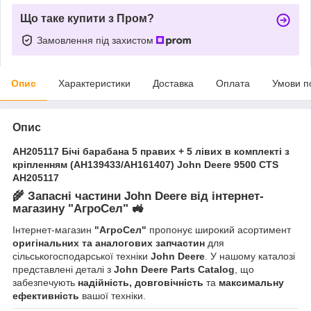
Що таке купити з Пром?
Замовлення під захистом
Опис
Характеристики
Доставка
Оплата
Умови п
Опис
AH205117 Бічі барабана 5 правих + 5 лівих в комплекті з
кріпленням (AH139433/AH161407) John Deere 9500 CTS
AH205117
🌾
Запасні частини John Deere від інтернет-
магазину "АгроСел"
🚜
Інтернет-магазин
"АгроСел"
пропонує широкий асортимент
оригінальних та аналогових запчастин
для
сільськогосподарської техніки
John Deere
. У нашому каталозі
представлені деталі з
John Deere Parts Catalog
, що
забезпечують
надійність, довговічність
та
максимальну
ефективність
вашої техніки.