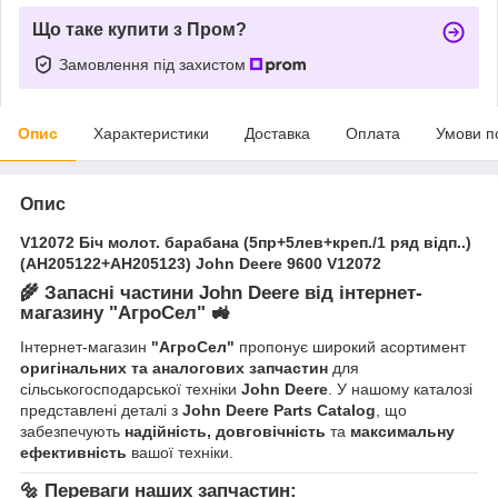
Що таке купити з Пром?
Замовлення під захистом
Опис
Характеристики
Доставка
Оплата
Умови п
Опис
V12072 Біч молот. барабана (5пр+5лев+креп./1 ряд відп..)
(AH205122+AH205123) John Deere 9600 V12072
🌾
Запасні частини John Deere від інтернет-
магазину "АгроСел"
🚜
Інтернет-магазин
"АгроСел"
пропонує широкий асортимент
оригінальних та аналогових запчастин
для
сільськогосподарської техніки
John Deere
. У нашому каталозі
представлені деталі з
John Deere Parts Catalog
, що
забезпечують
надійність, довговічність
та
максимальну
ефективність
вашої техніки.
🔩
Переваги наших запчастин: