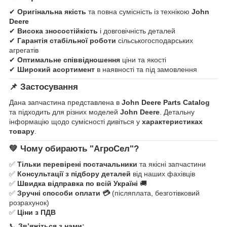
✔
Оригінальна якість
та повна сумісність із технікою
John
Deere
✔
Висока зносостійкість
і довговічність деталей
✔
Гарантія стабільної роботи
сільськогосподарських
агрегатів
✔
Оптимальне співвідношення
ціни та якості
✔
Широкий асортимент
в наявності та під замовлення
📌
Застосування
Дана запчастина представлена в
John Deere Parts Catalog
та підходить для різних моделей
John Deere
. Детальну
інформацію щодо сумісності дивіться у
характеристиках
товару
.
💚
Чому обирають "АгроСел"?
✅
Тільки перевірені постачальники
та якісні запчастини
✅
Консультації з підбору деталей
від наших фахівців
✅
Швидка відправка по всій Україні
🚚
✅
Зручні способи оплати 💳
(післяплата, безготівковий
розрахунок)
✅
Ціни з ПДВ
📞
Зв’яжіться з нами: