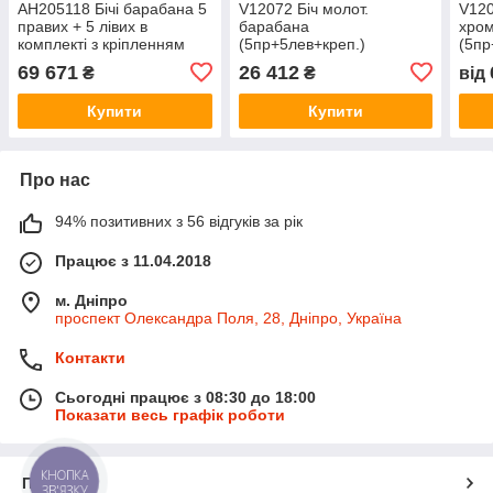
AH205118 Бічі барабана 5
V12072 Біч молот.
V120
правих + 5 лівих в
барабана
хром
комплекті з кріпленням
(5пр+5лев+креп.)
(5пр
AZ58904HD
(AH205122+AH205123)
отв.)
69 671
26 412
₴
₴
від
(AH205117+AH205118 ,
JD9600 V12072H
(AH
V12068) JD9500 CTS
JD9
Купити
Купити
AH205118
Про нас
94% позитивних з 56 відгуків за рік
Працює з 11.04.2018
м. Дніпро
проспект Олександра Поля, 28, Дніпро, Україна
Контакти
Сьогодні працює з 08:30 до 18:00
Показати весь графік роботи
КНОПКА
Про нас
ЗВ'ЯЗКУ