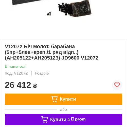
V12072 Біч молот. барабана
(5пр+5лев+креп./1 ряд відп..)
(AH205122+AH205123) JD9600 V12072
В наявності
Код: V12072
Роздріб
26 412
₴
Купити
або
Купити з