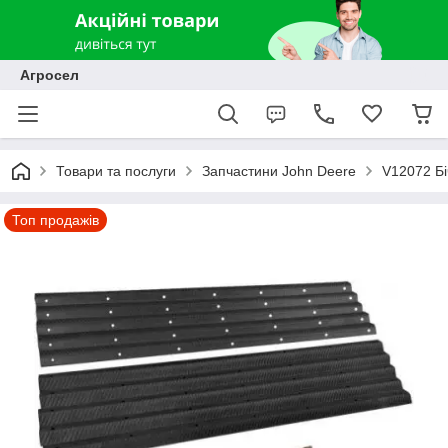
Агросел
Товари та послуги
Запчастини John Deere
V12072 Бі
Топ продажів