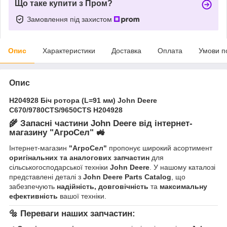
Що таке купити з Пром?
Замовлення під захистом
Опис
Характеристики
Доставка
Оплата
Умови п
Опис
H204928 Біч ротора (L=91 мм) John Deere
C670/9780CTS/9650CTS H204928
🌾
Запасні частини John Deere від інтернет-
магазину "АгроСел"
🚜
Інтернет-магазин
"АгроСел"
пропонує широкий асортимент
оригінальних та аналогових запчастин
для
сільськогосподарської техніки
John Deere
. У нашому каталозі
представлені деталі з
John Deere Parts Catalog
, що
забезпечують
надійність, довговічність
та
максимальну
ефективність
вашої техніки.
🔩
Переваги наших запчастин: