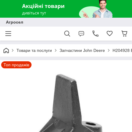
Агросел
Товари та послуги
Запчастини John Deere
H204928 
Топ продажів