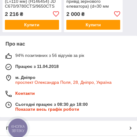
(L=110 мм) (H146454) JD
привід зернового
C670/9780CTS/9650CTS
елеватора) (d=30 мм
H204927
l=325 мм) JD9500/CTS
2 216
2 000
₴
₴
H135713
Купити
Купити
Про нас
94% позитивних з 56 відгуків за рік
Працює з 11.04.2018
м. Дніпро
проспект Олександра Поля, 28, Дніпро, Україна
Контакти
Сьогодні працює з 08:30 до 18:00
Показати весь графік роботи
КНОПКА
Про нас
ЗВ'ЯЗКУ