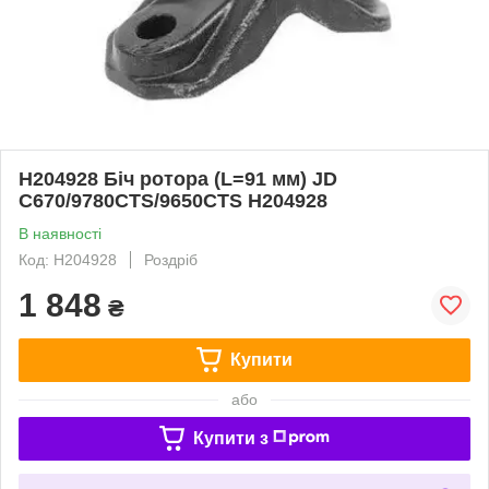
H204928 Біч ротора (L=91 мм) JD
C670/9780CTS/9650CTS H204928
В наявності
Код: H204928
Роздріб
1 848
₴
Купити
або
Купити з