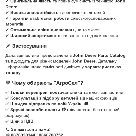
✔
Оригінальна якість
та повна сумісність із технікою
John
Deere
✔
Висока зносостійкість
і довговічність деталей
✔
Гарантія стабільної роботи
сільськогосподарських
агрегатів
✔
Оптимальне співвідношення
ціни та якості
✔
Широкий асортимент
в наявності та під замовлення
📌
Застосування
Дана запчастина представлена в
John Deere Parts Catalog
та підходить для різних моделей
John Deere
. Детальну
інформацію щодо сумісності дивіться у
характеристиках
товару
.
💚
Чому обирають "АгроСел"?
✅
Тільки перевірені постачальники
та якісні запчастини
✅
Консультації з підбору деталей
від наших фахівців
✅
Швидка відправка по всій Україні
🚚
✅
Зручні способи оплати 💳
(післяплата, безготівковий
розрахунок)
✅
Ціни з ПДВ
📞
Зв’яжіться з нами:
📲
0676330344 / 0660780752