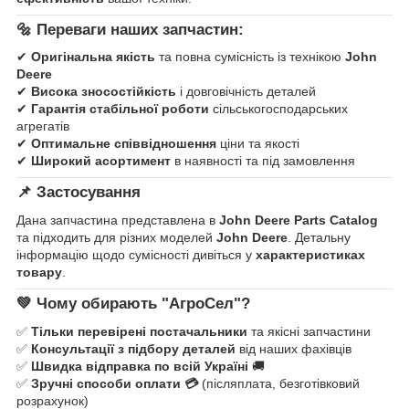
🔩
Переваги наших запчастин:
✔
Оригінальна якість
та повна сумісність із технікою
John
Deere
✔
Висока зносостійкість
і довговічність деталей
✔
Гарантія стабільної роботи
сільськогосподарських
агрегатів
✔
Оптимальне співвідношення
ціни та якості
✔
Широкий асортимент
в наявності та під замовлення
📌
Застосування
Дана запчастина представлена в
John Deere Parts Catalog
та підходить для різних моделей
John Deere
. Детальну
інформацію щодо сумісності дивіться у
характеристиках
товару
.
💚
Чому обирають "АгроСел"?
✅
Тільки перевірені постачальники
та якісні запчастини
✅
Консультації з підбору деталей
від наших фахівців
✅
Швидка відправка по всій Україні
🚚
✅
Зручні способи оплати 💳
(післяплата, безготівковий
розрахунок)