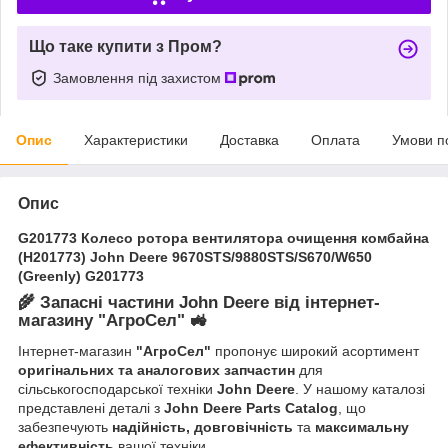
Що таке купити з Пром?
Замовлення під захистом
Опис
Характеристики
Доставка
Оплата
Умови п
Опис
G201773 Колесо ротора вентилятора очищення комбайна
(H201773) John Deere 9670STS/9880STS/S670/W650
(Greenly) G201773
🌾
Запасні частини John Deere від інтернет-
магазину "АгроСел"
🚜
Інтернет-магазин
"АгроСел"
пропонує широкий асортимент
оригінальних та аналогових запчастин
для
сільськогосподарської техніки
John Deere
. У нашому каталозі
представлені деталі з
John Deere Parts Catalog
, що
забезпечують
надійність, довговічність
та
максимальну
ефективність
вашої техніки.