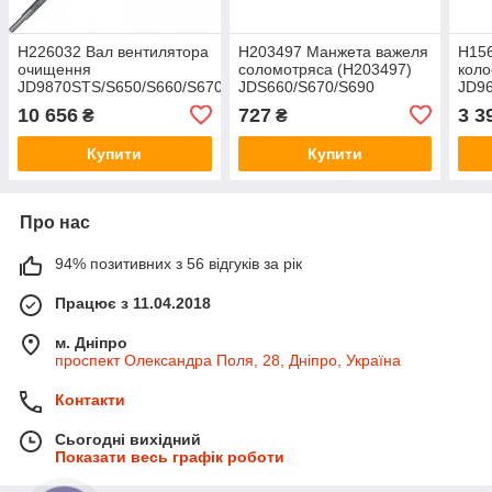
H226032 Вал вентилятора
H203497 Манжета важеля
H156
очищення
соломотряса (H203497)
коло
JD9870STS/S650/S660/S670/S680/S690
JDS660/S670/S690
JD9
H226032
(Greenly) G203497
H15
10 656
727
3 3
₴
₴
Купити
Купити
Про нас
94% позитивних з 56 відгуків за рік
Працює з 11.04.2018
м. Дніпро
проспект Олександра Поля, 28, Дніпро, Україна
Контакти
Сьогодні вихідний
Показати весь графік роботи