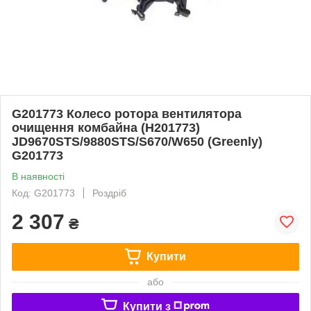
G201773 Колесо ротора вентилятора
очищення комбайна (H201773)
JD9670STS/9880STS/S670/W650 (Greenly)
G201773
В наявності
Код: G201773
Роздріб
2 307
₴
Купити
або
Купити з