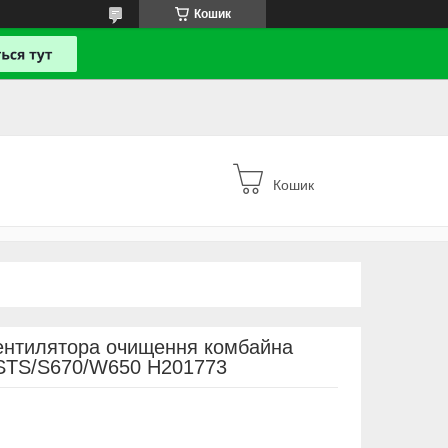
Кошик
Кошик
ентилятора очищення комбайна
0STS/S670/W650 H201773