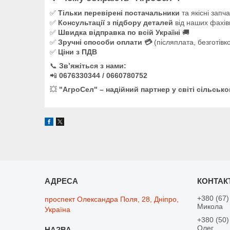
✅
Тільки перевірені постачальники
та якісні запч
✅
Консультації з підбору деталей
від наших фахів
✅
Швидка відправка по всій Україні
🚚
✅
Зручні способи оплати 💳
(післяплата, безготівк
✅
Ціни з ПДВ
📞
Зв’яжіться з нами:
📲
0676330344 / 0660780752
💥
"АгроСел" – надійний партнер у світі сільсько
+380 (67)
проспект Олександра Поля, 28, Дніпро,
Микола
Україна
+380 (50)
Олег