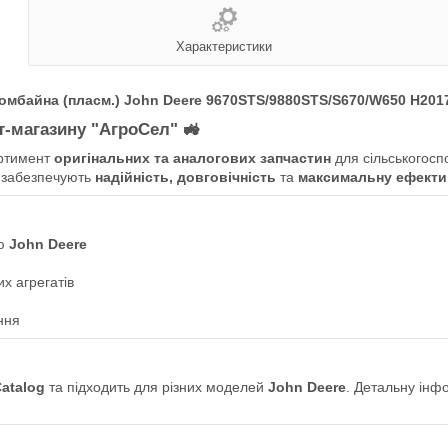
Характеристики
омбайна (пласм.) John Deere 9670STS/9880STS/S670/W650 H20
ет-магазину "АгроСел"
🚜
ртимент
оригінальних та аналогових запчастин
для сільськогосп
 забезпечують
надійність, довговічність
та
максимальну ефекти
ою
John Deere
х агрегатів
ння
Catalog
та підходить для різних моделей
John Deere
. Детальну інф