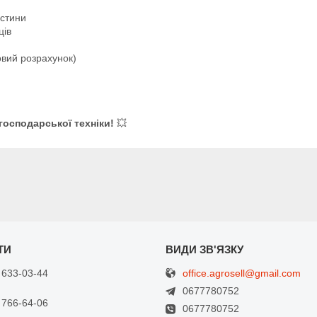
астини
ців
овий розрахунок)
господарської техніки!
💥
office.agrosell@gmail.com
 633-03-44
0677780752
 766-64-06
0677780752