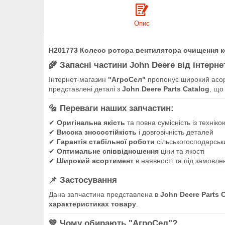
Опис
H201773 Колесо ротора вентилятора очищення к
🌾
Запасні частини John Deere від інтерн
Інтернет-магазин
"АгроСел"
пропонує широкий асо
представлені деталі з
John Deere Parts Catalog
, що
🔩
Переваги наших запчастин:
✔
Оригінальна якість
та повна сумісність із технік
✔
Висока зносостійкість
і довговічність деталей
✔
Гарантія стабільної роботи
сільськогосподарськи
✔
Оптимальне співвідношення
ціни та якості
✔
Широкий асортимент
в наявності та під замовле
📌
Застосування
Дана запчастина представлена в
John Deere Parts 
характеристиках товару
.
💚
Чому обирають "АгроСел"?