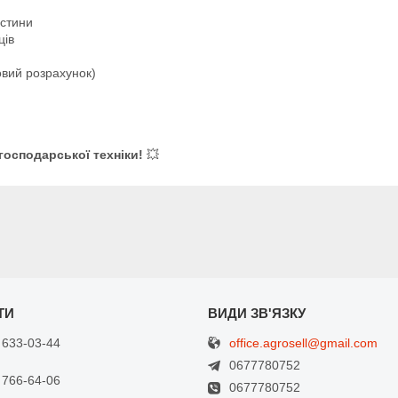
астини
ців
овий розрахунок)
господарської техніки!
💥
office.agrosell@gmail.com
 633-03-44
0677780752
 766-64-06
0677780752