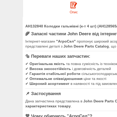
Опис
AH132840 Колодки гальмівні (к-т 4 шт) (AH12856
🌾
Запасні частини John Deere від інтерн
Інтернет-магазин
"АгроСел"
пропонує широкий асо
представлені деталі з
John Deere Parts Catalog
, що
🔩
Переваги наших запчастин:
✔
Оригінальна якість
та повна сумісність із технік
✔
Висока зносостійкість
і довговічність деталей
✔
Гарантія стабільної роботи
сільськогосподарськи
✔
Оптимальне співвідношення
ціни та якості
✔
Широкий асортимент
в наявності та під замовле
📌
Застосування
Дана запчастина представлена в
John Deere Parts 
характеристиках товару
.
💚
Чому обирають "АгроСел"?