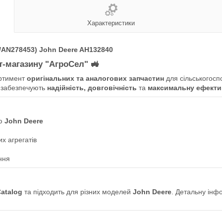
Характеристики
5/AN278453) John Deere AH132840
ет-магазину "АгроСел"
🚜
ртимент
оригінальних та аналогових запчастин
для сільськогосп
 забезпечують
надійність, довговічність
та
максимальну ефекти
ою
John Deere
х агрегатів
ння
Catalog
та підходить для різних моделей
John Deere
. Детальну інф