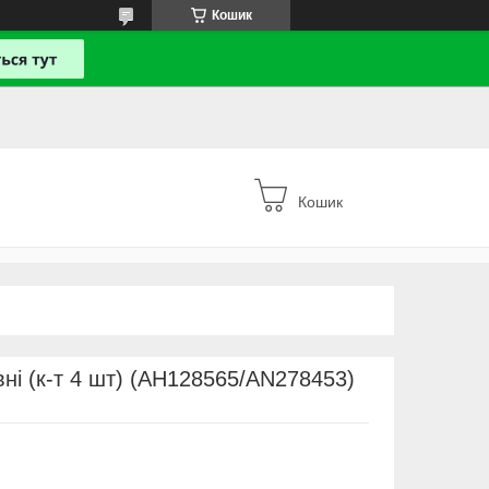
Кошик
Кошик
ні (к-т 4 шт) (AH128565/AN278453)