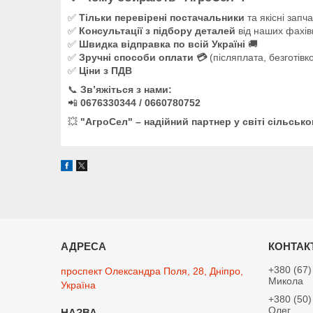
✅
Тільки перевірені постачальники
та якісні запч
✅
Консультації з підбору деталей
від наших фахів
✅
Швидка відправка по всій Україні
🚚
✅
Зручні способи оплати 💳
(післяплата, безготівк
✅
Ціни з ПДВ
📞
Зв’яжіться з нами:
📲
0676330344 / 0660780752
💥
"АгроСел" – надійний партнер у світі сільсько
+380 (67)
проспект Олександра Поля, 28, Дніпро,
Микола
Україна
+380 (50)
Олег