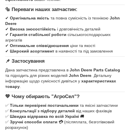
🔩
Переваги наших запчастин:
✔
Оригінальна якість
та повна сумісність із технікою
John
Deere
✔
Висока зносостійкість
і довговічність деталей
✔
Гарантія стабільної роботи
сільськогосподарських
агрегатів
✔
Оптимальне співвідношення
ціни та якості
✔
Широкий асортимент
в наявності та під замовлення
📌
Застосування
Дана запчастина представлена в
John Deere Parts Catalog
та підходить для різних моделей
John Deere
. Детальну
інформацію щодо сумісності дивіться у
характеристиках
товару
.
💚
Чому обирають "АгроСел"?
✅
Тільки перевірені постачальники
та якісні запчастини
✅
Консультації з підбору деталей
від наших фахівців
✅
Швидка відправка по всій Україні
🚚
✅
Зручні способи оплати 💳
(післяплата, безготівковий
розрахунок)