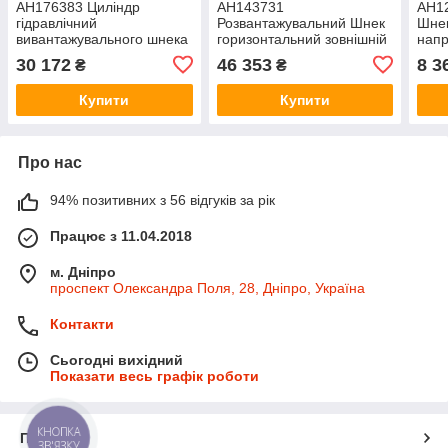
AH176383 Циліндр
AH143731
AH1
гідравлічний
Розвантажувальний Шнек
Шнек
вивантажувального шнека
горизонтальний зовнішній
напр
(AH145030) JD9500/9600
(AH123436/
JD9
30 172
46 353
8 3
₴
₴
AH176383
AH132032/AH116107/AZ64107)
JD9500/9600 AH143731
Купити
Купити
Про нас
94% позитивних з 56 відгуків за рік
Працює з 11.04.2018
м. Дніпро
проспект Олександра Поля, 28, Дніпро, Україна
Контакти
Сьогодні вихідний
Показати весь графік роботи
КНОПКА
Про нас
ЗВ'ЯЗКУ