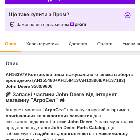
Що таке купити з Пром?
Замовлення під захистом
Опис
Характеристики
Доставка
Оплата
Умови п
Опис
AH163979 Контролер вивантажувального шнека в зборі з
проводкою (AH155480+AH156413/AH128906/AH137183)
John Deere 9500/9600
🌾
Запасні частини John Deere від інтернет-
магазину "АгроСел"
🚜
Інтернет-магазин
"АгроСел"
пропонує широкий асортимент
оригінальних та аналогових запчастин
для
сільськогосподарської техніки
John Deere
. У нашому каталозі
представлені деталі з
John Deere Parts Catalog
, що
забезпечують
надійність, довговічність
та
максимальну
ефективність
вашої техніки.