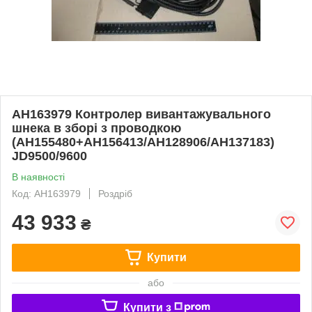
AH163979 Контролер вивантажувального
шнека в зборі з проводкою
(AH155480+AH156413/AH128906/AH137183)
JD9500/9600
В наявності
Код: AH163979
Роздріб
43 933
₴
Купити
або
Купити з