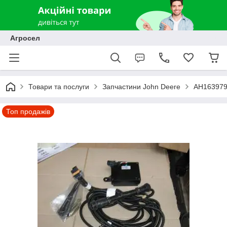
Агросел
Товари та послуги
Запчастини John Deere
AH163979
Топ продажів