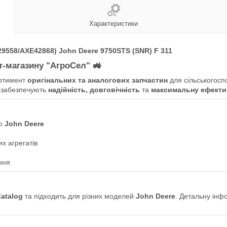
Характеристики
9558/AXE42868) John Deere 9750STS (SNR) F 311
ет-магазину "АгроСел"
🚜
ртимент
оригінальних та аналогових запчастин
для сільськогосп
 забезпечують
надійність, довговічність
та
максимальну ефекти
ою
John Deere
х агрегатів
ння
Catalog
та підходить для різних моделей
John Deere
. Детальну інф