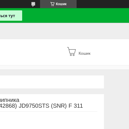
Кошик
Кошик
шипника
2868) JD9750STS (SNR) F 311