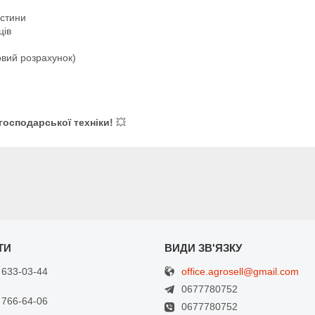
астини
ців
овий розрахунок)
господарської техніки!
💥
office.agrosell@gmail.com
 633-03-44
0677780752
 766-64-06
0677780752