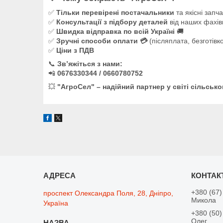
✅
Тільки перевірені постачальники
та якісні запч
✅
Консультації з підбору деталей
від наших фахів
✅
Швидка відправка по всій Україні
🚚
✅
Зручні способи оплати 💳
(післяплата, безготівк
✅
Ціни з ПДВ
📞
Зв’яжіться з нами:
📲
0676330344 / 0660780752
💥
"АгроСел" – надійний партнер у світі сільсько
+380 (67)
проспект Олександра Поля, 28, Дніпро,
Микола
Україна
+380 (50)
Олег