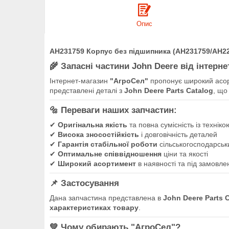
Опис
AH231759 Корпус без підшипника (AH231759/AH22
🌾
Запасні частини John Deere від інтерн
Інтернет-магазин
"АгроСел"
пропонує широкий асо
представлені деталі з
John Deere Parts Catalog
, що
🔩
Переваги наших запчастин:
✔
Оригінальна якість
та повна сумісність із технік
✔
Висока зносостійкість
і довговічність деталей
✔
Гарантія стабільної роботи
сільськогосподарськи
✔
Оптимальне співвідношення
ціни та якості
✔
Широкий асортимент
в наявності та під замовле
📌
Застосування
Дана запчастина представлена в
John Deere Parts 
характеристиках товару
.
💚
Чому обирають "АгроСел"?