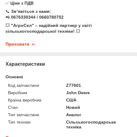
✅
Ціни з ПДВ
📞
Зв’яжіться з нами:
📲
0676330344 / 0660780752
💥
"АгроСел" – надійний партнер у світі
сільськогосподарської техніки!
💥
Приховати
Характеристики
Основні
Код запчастини
Z77601
Виробник
John Deere
Країна виробник
США
Стан
Новий
Тип запчастини
Аналог
Тип техніки
Сільськогосподарська
техніка