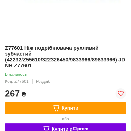
Z77601 Ніж подрібнювача рухливий
зубчастий
(42232/Z55610/322326450/9833966/89833966) JD
NH Z77601
В наявності
Код: Z77601
Роздріб
267
₴
Купити
або
Купити з