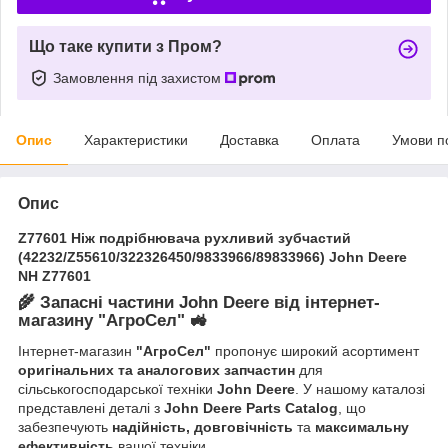
Що таке купити з Пром?
Замовлення під захистом
Опис
Характеристики
Доставка
Оплата
Умови п
Опис
Z77601 Ніж подрібнювача рухливий зубчастий
(42232/Z55610/322326450/9833966/89833966) John Deere
NH Z77601
🌾
Запасні частини John Deere від інтернет-
магазину "АгроСел"
🚜
Інтернет-магазин
"АгроСел"
пропонує широкий асортимент
оригінальних та аналогових запчастин
для
сільськогосподарської техніки
John Deere
. У нашому каталозі
представлені деталі з
John Deere Parts Catalog
, що
забезпечують
надійність, довговічність
та
максимальну
ефективність
вашої техніки.