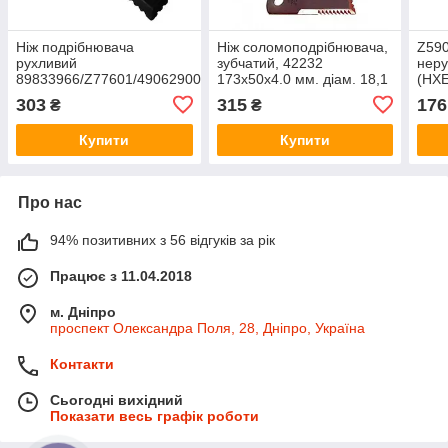
Ніж подрібнювача
Ніж соломоподрібнювача,
Z590
рухливий
зубчатий, 42232
неру
89833966/Z77601/49062900/28274490000/F
173x50x4.0 мм. діам. 18,1
(HXE
TX 9833966
мм. (Z77601, Z53454,
JD 
303
315
176
₴
₴
Z55610,
Купити
Купити
Про нас
94% позитивних з 56 відгуків за рік
Працює з 11.04.2018
м. Дніпро
проспект Олександра Поля, 28, Дніпро, Україна
Контакти
Сьогодні вихідний
Показати весь графік роботи