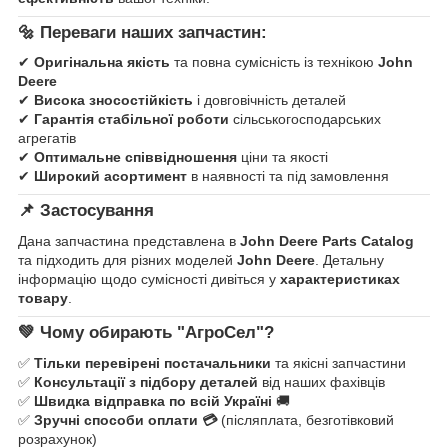
🔩
Переваги наших запчастин:
✔
Оригінальна якість
та повна сумісність із технікою
John
Deere
✔
Висока зносостійкість
і довговічність деталей
✔
Гарантія стабільної роботи
сільськогосподарських
агрегатів
✔
Оптимальне співвідношення
ціни та якості
✔
Широкий асортимент
в наявності та під замовлення
📌
Застосування
Дана запчастина представлена в
John Deere Parts Catalog
та підходить для різних моделей
John Deere
. Детальну
інформацію щодо сумісності дивіться у
характеристиках
товару
.
💚
Чому обирають "АгроСел"?
✅
Тільки перевірені постачальники
та якісні запчастини
✅
Консультації з підбору деталей
від наших фахівців
✅
Швидка відправка по всій Україні
🚚
✅
Зручні способи оплати 💳
(післяплата, безготівковий
розрахунок)