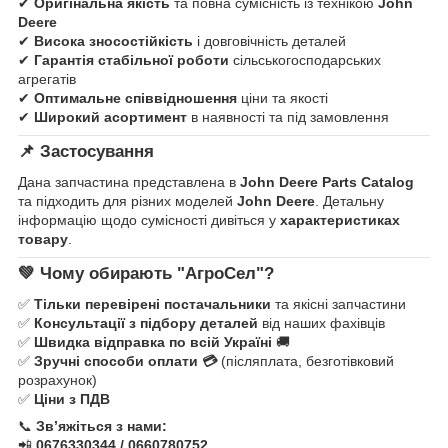
✔
Оригінальна якість
та повна сумісність із технікою
John
Deere
✔
Висока зносостійкість
і довговічність деталей
✔
Гарантія стабільної роботи
сільськогосподарських
агрегатів
✔
Оптимальне співвідношення
ціни та якості
✔
Широкий асортимент
в наявності та під замовлення
📌
Застосування
Дана запчастина представлена в
John Deere Parts Catalog
та підходить для різних моделей
John Deere
. Детальну
інформацію щодо сумісності дивіться у
характеристиках
товару
.
💚
Чому обирають "АгроСел"?
✅
Тільки перевірені постачальники
та якісні запчастини
✅
Консультації з підбору деталей
від наших фахівців
✅
Швидка відправка по всій Україні
🚚
✅
Зручні способи оплати 💳
(післяплата, безготівковий
розрахунок)
✅
Ціни з ПДВ
📞
Зв’яжіться з нами:
📲
0676330344 / 0660780752