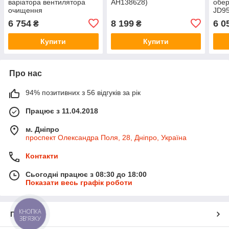
варіатора вентилятора
AH138628)
обер
очищення
JD9
(SN:___-670200) (внутр.
AH1
6 754
8 199
6 0
₴
₴
підлог.) JD9500/9600
AH131248
Купити
Купити
Про нас
94% позитивних з 56 відгуків за рік
Працює з 11.04.2018
м. Дніпро
проспект Олександра Поля, 28, Дніпро, Україна
Контакти
Сьогодні працює з 08:30 до 18:00
Показати весь графік роботи
КНОПКА
Про нас
ЗВ'ЯЗКУ