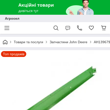
Агросел
Товари та послуги
Запчастини John Deere
AH139679
Топ продажів