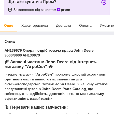
Що таке купити з Пром?
Замовлення під захистом
Опис
Характеристики
Доставка
Оплата
Умови п
Опис
AH139679 Опора подрібнювача права John Deere
9500/9600 AH139679
🌾
Запасні частини John Deere від інтернет-
магазину "АгроСел"
🚜
Інтернет-магазин
"АгроСел"
пропонує широкий асортимент
оригінальних та аналогових запчастин
для
сільськогосподарської техніки
John Deere
. У нашому каталозі
представлені деталі з
John Deere Parts Catalog
, що
забезпечують
надійність, довговічність
та
максимальну
ефективність
вашої техніки.
🔩
Переваги наших запчастин: