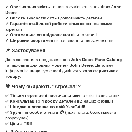
✔
Оригінальна якість
та повна сумісність із технікою
John
Deere
✔
Висока зносостійкість
і довговічність деталей
✔
Гарантія стабільної роботи
сільськогосподарських
агрегатів
✔
Оптимальне співвідношення
ціни та якості
✔
Широкий асортимент
в наявності та під замовлення
📌
Застосування
Дана запчастина представлена в
John Deere Parts Catalog
та підходить для різних моделей
John Deere
. Детальну
інформацію щодо сумісності дивіться у
характеристиках
товару
.
💚
Чому обирають "АгроСел"?
✅
Тільки перевірені постачальники
та якісні запчастини
✅
Консультації з підбору деталей
від наших фахівців
✅
Швидка відправка по всій Україні
🚚
✅
Зручні способи оплати 💳
(післяплата, безготівковий
розрахунок)
✅
Ціни з ПДВ
📞
Зв’яжіться з нами: