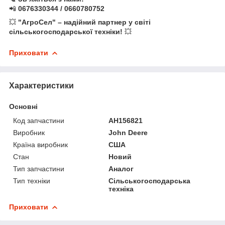
📲
0676330344 / 0660780752
💥
"АгроСел" – надійний партнер у світі
сільськогосподарської техніки!
💥
Приховати
Характеристики
Основні
Код запчастини
AH156821
Виробник
John Deere
Країна виробник
США
Стан
Новий
Тип запчастини
Аналог
Тип техніки
Сільськогосподарська
техніка
Приховати