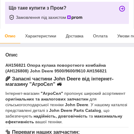
Що таке купити з Пром?
Замовлення під захистом
Опис
Характеристики
Доставка
Оплата
Умови п
Опис
AH156821 Опора кулака поворотного комбайна
(AH126808) John Deere 9500/9600/9610 AH156821
🌾
Запасні частини John Deere від інтернет-
магазину "АгроСел"
🚜
Інтернет-магазин
"АгроСел"
пропонує широкий асортимент
оригінальних та аналогових запчастин
для
сільськогосподарської техніки
John Deere
. У нашому каталозі
представлені деталі з
John Deere Parts Catalog
, що
забезпечують
надійність, довговічність
та
максимальну
ефективність
вашої техніки.
🔩
Переваги наших запчастин: