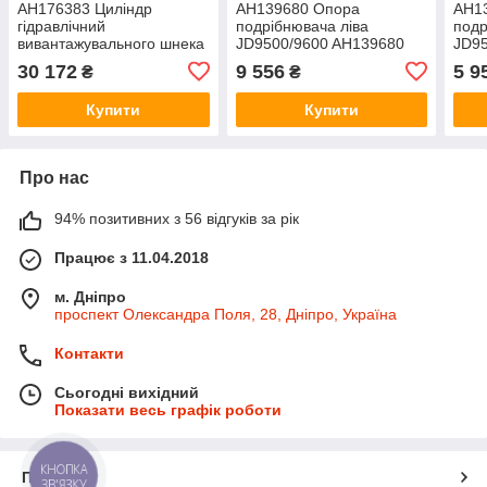
AH176383 Циліндр
AH139680 Опора
AH1
гідравлічний
подрібнювача ліва
подр
вивантажувального шнека
JD9500/9600 AH139680
JD9
(AH145030) JD9500/9600
30 172
9 556
5 9
₴
₴
AH176383
Купити
Купити
Про нас
94% позитивних з 56 відгуків за рік
Працює з 11.04.2018
м. Дніпро
проспект Олександра Поля, 28, Дніпро, Україна
Контакти
Сьогодні вихідний
Показати весь графік роботи
КНОПКА
Про нас
ЗВ'ЯЗКУ