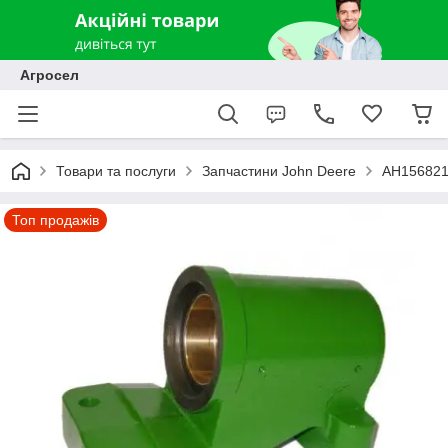
Агросел
Товари та послуги
Запчастини John Deere
AH156821
Топ продажів